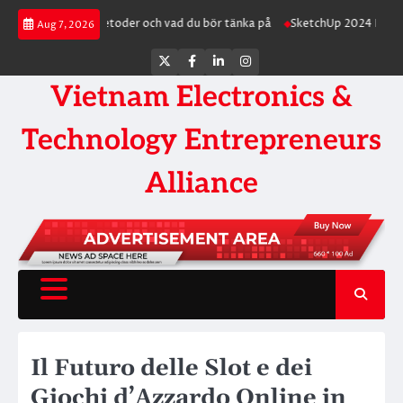
Skip
nline casino: metoder och vad du bör tänka på
SketchUp 2024 Portable 
Aug 7, 2026
to
content
Twitter
Facebook
LinkedIn
Instagram
Vietnam Electronics &
Technology Entrepreneurs
Alliance
Il Futuro delle Slot e dei
Giochi d’Azzardo Online in