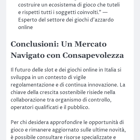
costruire un ecosistema di gioco che tuteli
e rispetti tutti i soggetti coinvolti.” —
Esperto del settore dei giochi d’azzardo
online
Conclusioni: Un Mercato
Navigato con Consapevolezza
Il futuro delle slot e dei giochi online in Italia si
sviluppa in un contesto di vigile
regolamentazione e di continua innovazione. La
chiave della crescita sostenibile risiede nella
collaborazione tra organismo di controllo,
operatori qualificati e il pubblico.
Per chi desidera approfondire le opportunità di
gioco e rimanere aggiornato sulle ultime novità,
è possibile consultare risorse specializzate e