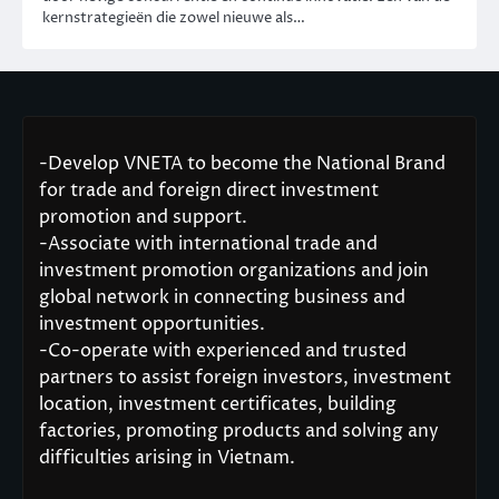
kernstrategieën die zowel nieuwe als…
-Develop VNETA to become the National Brand
for trade and foreign direct investment
promotion and support.
-Associate with international trade and
investment promotion organizations and join
global network in connecting business and
investment opportunities.
-Co-operate with experienced and trusted
partners to assist foreign investors, investment
location, investment certificates, building
factories, promoting products and solving any
difficulties arising in Vietnam.