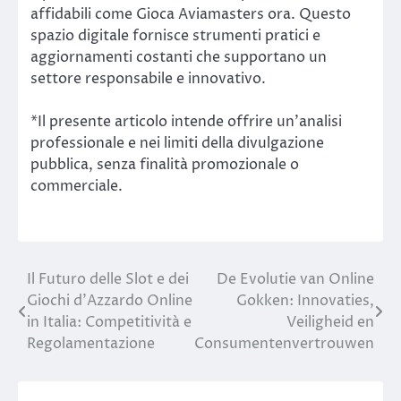
affidabili come Gioca Aviamasters ora. Questo
spazio digitale fornisce strumenti pratici e
aggiornamenti costanti che supportano un
settore responsabile e innovativo.
*Il presente articolo intende offrire un’analisi
professionale e nei limiti della divulgazione
pubblica, senza finalità promozionale o
commerciale.
Il Futuro delle Slot e dei
De Evolutie van Online
Post
Giochi d’Azzardo Online
Gokken: Innovaties,
navigation
in Italia: Competitività e
Veiligheid en
Regolamentazione
Consumentenvertrouwen