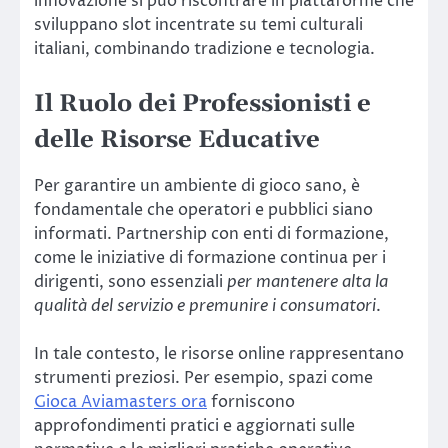
innovazione si può riscontrare in piattaforme che
sviluppano slot incentrate su temi culturali
italiani, combinando tradizione e tecnologia.
Il Ruolo dei Professionisti e
delle Risorse Educative
Per garantire un ambiente di gioco sano, è
fondamentale che operatori e pubblici siano
informati. Partnership con enti di formazione,
come le iniziative di formazione continua per i
dirigenti, sono essenziali
per mantenere alta la
qualità del servizio e premunire i consumatori
.
In tale contesto, le risorse online rappresentano
strumenti preziosi. Per esempio, spazi come
Gioca Aviamasters ora
forniscono
approfondimenti pratici e aggiornati sulle