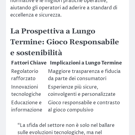
normative e le migliori pratiche operative,
aiutando gli operatori ad aderire a standard di
eccellenza e sicurezza.
La Prospettiva a Lungo
Termine: Gioco Responsabile
e sostenibilità
Fattori Chiave
Implicazioni a Lungo Termine
Regolatorio
Maggiore trasparenza e fiducia
rafforzato
da parte dei consumatori
Innovazioni
Esperienze più sicure,
tecnologiche
coinvolgenti e personalizzate
Educazione e
Gioco responsabile e contrasto
informazione
al gioco compulsivo
“La sfida del settore non è solo nel ballare
sulle evoluzioni tecnologiche, ma nel