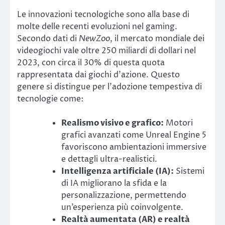
Le innovazioni tecnologiche sono alla base di
molte delle recenti evoluzioni nel gaming.
Secondo dati di
NewZoo
, il mercato mondiale dei
videogiochi vale oltre 250 miliardi di dollari nel
2023, con circa il 30% di questa quota
rappresentata dai giochi d’azione. Questo
genere si distingue per l’adozione tempestiva di
tecnologie come:
Realismo visivo e grafico:
Motori
grafici avanzati come Unreal Engine 5
favoriscono ambientazioni immersive
e dettagli ultra-realistici.
Intelligenza artificiale (IA):
Sistemi
di IA migliorano la sfida e la
personalizzazione, permettendo
un’esperienza più coinvolgente.
Realtà aumentata (AR) e realtà