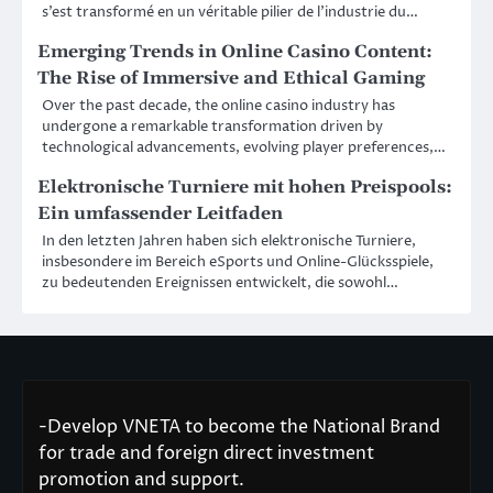
s’est transformé en un véritable pilier de l’industrie du…
Emerging Trends in Online Casino Content:
The Rise of Immersive and Ethical Gaming
Over the past decade, the online casino industry has
undergone a remarkable transformation driven by
technological advancements, evolving player preferences,…
Elektronische Turniere mit hohen Preispools:
Ein umfassender Leitfaden
In den letzten Jahren haben sich elektronische Turniere,
insbesondere im Bereich eSports und Online-Glücksspiele,
zu bedeutenden Ereignissen entwickelt, die sowohl…
-Develop VNETA to become the National Brand
for trade and foreign direct investment
promotion and support.