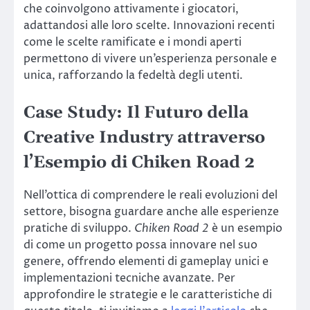
che coinvolgono attivamente i giocatori,
adattandosi alle loro scelte. Innovazioni recenti
come le scelte ramificate e i mondi aperti
permettono di vivere un’esperienza personale e
unica, rafforzando la fedeltà degli utenti.
Case Study: Il Futuro della
Creative Industry attraverso
l’Esempio di Chiken Road 2
Nell’ottica di comprendere le reali evoluzioni del
settore, bisogna guardare anche alle esperienze
pratiche di sviluppo.
Chiken Road 2
è un esempio
di come un progetto possa innovare nel suo
genere, offrendo elementi di gameplay unici e
implementazioni tecniche avanzate. Per
approfondire le strategie e le caratteristiche di