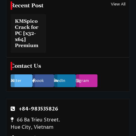
View All
Recent Post
KMSpico
Crack for
PC [x32-
x64]
Premium
Contact Us
Twitter
Facebook
LinkedIn
Instagram
+84-983535826
66 Ba Trieu Street.
Hue City, Vietnam