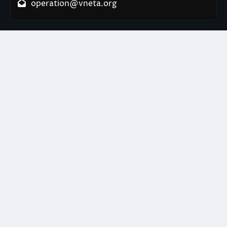
operation@vneta.org