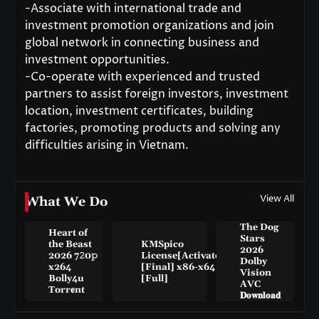
-Associate with international trade and
investment promotion organizations and join
global network in connecting business and
investment opportunities.
-Co-operate with experienced and trusted
partners to assist foreign investors, investment
location, investment certificates, building
factories, promoting products and solving any
difficulties arising in Vietnam.
View All
What We Do
The Dog
Heart of
Stars
the Beast
KMSpico
2026
2026 7𝟸0𝚙
License[Activated]
Dolby
x264
[Final] x86-x64
Vision
Bolly4u
[Full]
AVC
Torr𝐞nt
𝐃𝐨𝐰𝐧𝐥𝐨𝐚𝐝