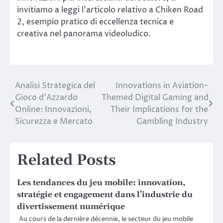
invitiamo a leggi l’articolo relativo a Chiken Road
2, esempio pratico di eccellenza tecnica e
creativa nel panorama videoludico.
Analisi Strategica del
Innovations in Aviation-
Post
Gioco d’Azzardo
Themed Digital Gaming and
navigation
Online: Innovazioni,
Their Implications for the
Sicurezza e Mercato
Gambling Industry
Related Posts
Les tendances du jeu mobile: innovation,
stratégie et engagement dans l’industrie du
divertissement numérique
Au cours de la dernière décennie, le secteur du jeu mobile