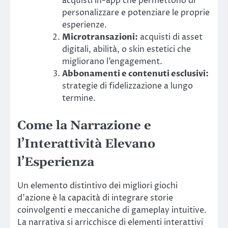
acquisti in-app che permettono di
personalizzare e potenziare le proprie
esperienze.
Microtransazioni:
acquisti di asset
digitali, abilità, o skin estetici che
migliorano l’engagement.
Abbonamenti e contenuti esclusivi:
strategie di fidelizzazione a lungo
termine.
Come la Narrazione e
l’Interattività Elevano
l’Esperienza
Un elemento distintivo dei migliori giochi
d’azione è la capacità di integrare storie
coinvolgenti e meccaniche di gameplay intuitive.
La narrativa si arricchisce di elementi interattivi