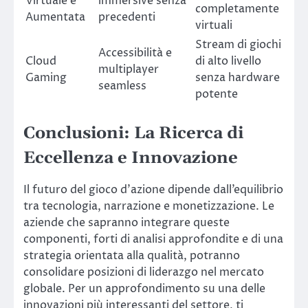
Virtuale e
immersive senza
completamente
Aumentata
precedenti
virtuali
Stream di giochi
Accessibilità e
Cloud
di alto livello
multiplayer
Gaming
senza hardware
seamless
potente
Conclusioni: La Ricerca di
Eccellenza e Innovazione
Il futuro del gioco d’azione dipende dall’equilibrio
tra tecnologia, narrazione e monetizzazione. Le
aziende che sapranno integrare queste
componenti, forti di analisi approfondite e di una
strategia orientata alla qualità, potranno
consolidare posizioni di liderazgo nel mercato
globale. Per un approfondimento su una delle
innovazioni più interessanti del settore, ti