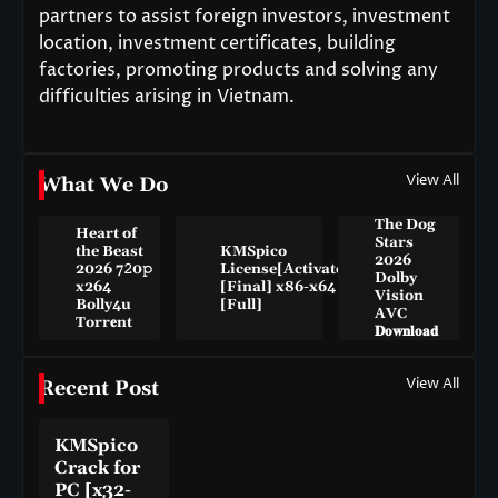
partners to assist foreign investors, investment
location, investment certificates, building
factories, promoting products and solving any
difficulties arising in Vietnam.
View All
What We Do
The Dog
Heart of
Stars
the Beast
KMSpico
2026
2026 7𝟸0𝚙
License[Activated]
Dolby
x264
[Final] x86-x64
Vision
Bolly4u
[Full]
AVC
Torr𝐞nt
𝐃𝐨𝐰𝐧𝐥𝐨𝐚𝐝
View All
Recent Post
KMSpico
Crack for
PC [x32-