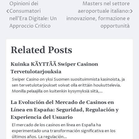
Opinioni dei
Masters nel settore
navigation
Consumatori
aeroportuale italiano:
nell’Era Digitale: Un
innovazione, formazione e
Approccio Critico
opportunità
Related Posts
Kuinka KÄYTTÄÄ Swiper Casinon
Tervetulotarjouksia
Swiper Casino on yksi Suomen suosituimmista kasinoista, ja
sen tervetulotarjoukset voivat olla erittäin houkuttelevia.
Monilla pelaajilla on kuitenkin kysymyksiä siitä,…
La Evolución del Mercado de Casinos en
Línea en España: Seguridad, Regulación y
Experiencia del Usuario
El mercado de los casinos en línea en España ha
experimentado una transformación significativa en los
últimos años. La regulación…