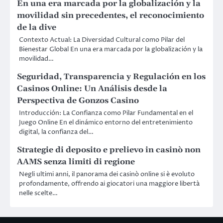
En una era marcada por la globalización y la
movilidad sin precedentes, el reconocimiento
de la dive
Contexto Actual: La Diversidad Cultural como Pilar del
Bienestar Global En una era marcada por la globalización y la
movilidad…
Seguridad, Transparencia y Regulación en los
Casinos Online: Un Análisis desde la
Perspectiva de Gonzos Casino
Introducción: La Confianza como Pilar Fundamental en el
Juego Online En el dinámico entorno del entretenimiento
digital, la confianza del…
Strategie di deposito e prelievo in casinò non
AAMS senza limiti di regione
Negli ultimi anni, il panorama dei casinò online si è evoluto
profondamente, offrendo ai giocatori una maggiore libertà
nelle scelte…