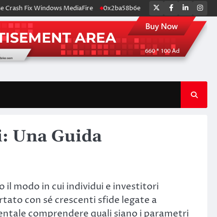
Twitter
Facebook
LinkedIn
Ins
Crash Fix Windows MediaFire
0x2ba58b6e
Snabba uttag på online ca
li: Una Guida
 il modo in cui individui e investitori
tato con sé crescenti sfide legate a
mentale comprendere quali siano i parametri