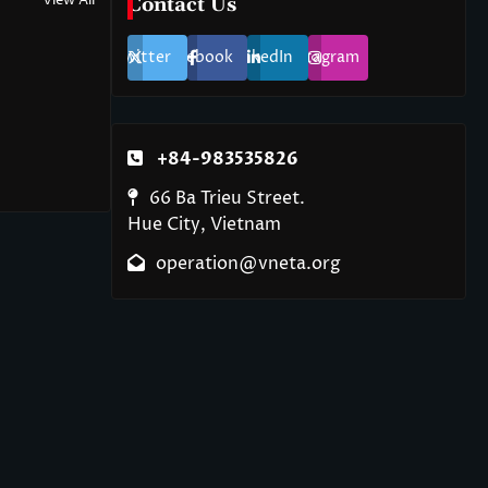
View All
Contact Us
Twitter
Facebook
LinkedIn
Instagram
+84-983535826
66 Ba Trieu Street.
Hue City, Vietnam
operation@vneta.org