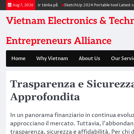
Skip
er och vad du bör tänka på
SketchUp 2024 Portable tool Latest x86-
Aug 7, 2026
to
content
Vietnam Electronics & Tech
Entrepreneurs Alliance
Home
Why Vietnam
About Us
Our Servi
Trasparenza e Sicurezza
Approfondita
In un panorama finanziario in continua evoluzion
approcciano il mercato. Tuttavia, l’abbondanz
trasparenza, sicurezza e affidabilità. Per c