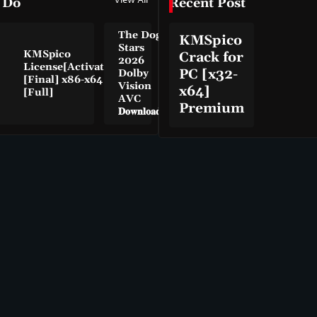
View All
 Do
Recent Post
The Dog
KMSpico
Stars
KMSpico
Crack for
2026
License[Activated]
PC [x32-
Dolby
[Final] x86-x64
Vision
x64]
[Full]
AVC
Premium
𝐃𝐨𝐰𝐧𝐥𝐨𝐚𝐝