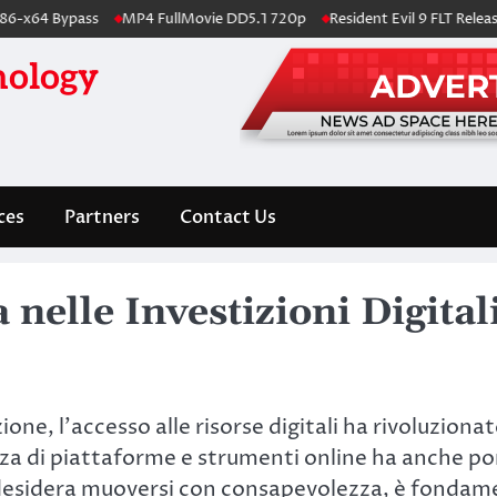
x64 Bypass
MP4 FullMovie DD5.1 720p
Resident Evil 9 FLT Release 
nology
ces
Partners
Contact Us
 nelle Investizioni Digita
e, l’accesso alle risorse digitali ha rivoluzionato
a di piattaforme e strumenti online ha anche por
hi desidera muoversi con consapevolezza, è fonda