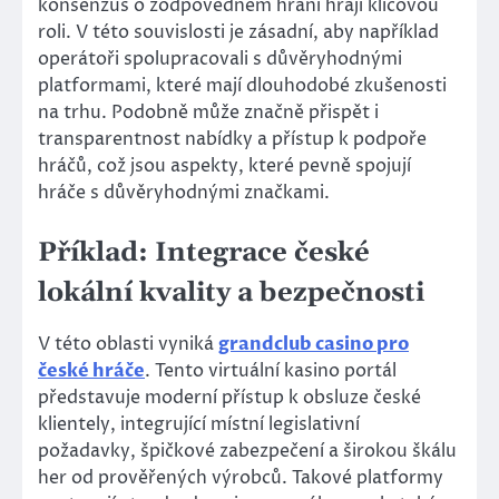
konsenzus o zodpovědném hraní hrají klíčovou
roli. V této souvislosti je zásadní, aby například
operátoři spolupracovali s důvěryhodnými
platformami, které mají dlouhodobé zkušenosti
na trhu. Podobně může značně přispět i
transparentnost nabídky a přístup k podpoře
hráčů, což jsou aspekty, které pevně spojují
hráče s důvěryhodnými značkami.
Příklad: Integrace české
lokální kvality a bezpečnosti
V této oblasti vyniká
grandclub casino pro
české hráče
. Tento virtuální kasino portál
představuje moderní přístup k obsluze české
klientely, integrující místní legislativní
požadavky, špičkové zabezpečení a širokou škálu
her od prověřených výrobců. Takové platformy