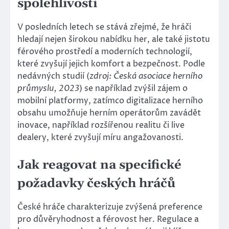
spolehlivosti
V posledních letech se stává zřejmé, že hráči
hledají nejen širokou nabídku her, ale také jistotu
férového prostředí a moderních technologií,
které zvyšují jejich komfort a bezpečnost. Podle
nedávných studií (
zdroj: Česká asociace herního
průmyslu, 2023
) se například zvýšil zájem o
mobilní platformy, zatímco digitalizace herního
obsahu umožňuje herním operátorům zavádět
inovace, například rozšířenou realitu či live
dealery, které zvyšují míru angažovanosti.
Jak reagovat na specifické
požadavky českých hráčů
České hráče charakterizuje zvýšená preference
pro důvěryhodnost a férovost her. Regulace a