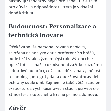
nastavují standardy nejen pro zábavu, ale také
pro důvěru a odpovědnost, která je v dnešní
době kritická.
Budoucnost: Personalizace a
technická inovace
Očekává se, že personalizovaná nabídka,
založená na analýze dat a preferencích hráčů,
bude hrát stále významnější roli. Výrobci her i
operátoři se snaží o uzpůsobení zážitku každému
jednotlivému hráči, což klade důraz na vyspělost
technologií, integrity dat a dodržování pravidel
ochrany soukromí. Zájmem je také větší zapojení
e-sportu a živých kasinových studií, jež vytvářejí
atmosféru skutečného kasina přímo z domova.
Závěr