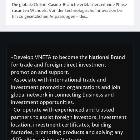
Die globale Online-Casino-Branche erlebt derzeit eine Phase
rasanten Wandels. Von der technologische Innovation bis
hin zu gesetzlichen Anpassungen – die…
-Develop VNETA to become the National Brand
for trade and foreign direct investment
promotion and support.
-Associate with international trade and
investment promotion organizations and join
global network in connecting business and
investment opportunities.
-Co-operate with experienced and trusted
partners to assist foreign investors, investment
location, investment certificates, building
factories, promoting products and solving any
difficulties arising in Vietnam.