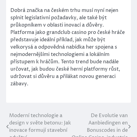
Dobrá značka na českém trhu musí nyní nejen
splnit legislativní požadavky, ale také být
průkopníkem v oblasti inovací a důvěry.
Platforma jako grandclub casino pro české hráče
představuje ideální příklad, jak může být
velkorysá a odpovědná nabídka her spojena s
nejmodernějšími technologiemi a lokálním
přístupem k hráčům. Tento trend bude nadále
určovat, jak budou české herní platformy růst,
udržovat si důvěru a přilákat novou generaci
zábavy.
Moderní technologie a
De Evolutie van
Post
design v světe betonu: Jak
Aanbiedingen en
navigation
inovace formují stavební
Bonuscodes in de