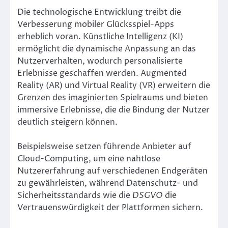
Die technologische Entwicklung treibt die
Verbesserung mobiler Glücksspiel-Apps
erheblich voran. Künstliche Intelligenz (KI)
ermöglicht die dynamische Anpassung an das
Nutzerverhalten, wodurch personalisierte
Erlebnisse geschaffen werden. Augmented
Reality (AR) und Virtual Reality (VR) erweitern die
Grenzen des imaginierten Spielraums und bieten
immersive Erlebnisse, die die Bindung der Nutzer
deutlich steigern können.
Beispielsweise setzen führende Anbieter auf
Cloud-Computing, um eine nahtlose
Nutzererfahrung auf verschiedenen Endgeräten
zu gewährleisten, während Datenschutz- und
Sicherheitsstandards wie die
DSGVO
die
Vertrauenswürdigkeit der Plattformen sichern.