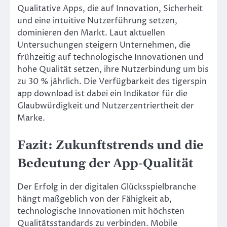
Qualitative Apps, die auf Innovation, Sicherheit
und eine intuitive Nutzerführung setzen,
dominieren den Markt. Laut aktuellen
Untersuchungen steigern Unternehmen, die
frühzeitig auf technologische Innovationen und
hohe Qualität setzen, ihre Nutzerbindung um bis
zu 30 % jährlich. Die Verfügbarkeit des tigerspin
app download ist dabei ein Indikator für die
Glaubwürdigkeit und Nutzerzentriertheit der
Marke.
Fazit: Zukunftstrends und die
Bedeutung der App-Qualität
Der Erfolg in der digitalen Glücksspielbranche
hängt maßgeblich von der Fähigkeit ab,
technologische Innovationen mit höchsten
Qualitätsstandards zu verbinden. Mobile