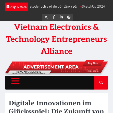
Skip
online casino: metoder och vad du bör tänka på
SketchUp 2024 Portable 
Aug 8, 2026
to
content
Twitter
Facebook
LinkedIn
Instagram
Vietnam Electronics &
Technology Entrepreneurs
Alliance
Digitale Innovationen im
Glücksspiel: Die Zukunft von