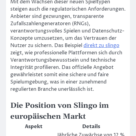
Mit dem Wachsen dieser neuen Spieltypen
steigen auch die regulatorischen Anforderungen.
Anbieter sind gezwungen, transparente
Zufallszahlengeneratoren (RNGs),
verantwortungsvolles Spielen und Datenschutz-
Konzepte umzusetzen, um das Vertrauen der
Nutzer zu sichern. Das Beispiel
direkt zu slingo
zeigt, wie professionelle Plattformen sich durch
Verantwortungsbewusstsein und technische
Integrität profilieren. Das offizielle Angebot
gewährleistet somit eine sichere und faire
Spielumgebung, was in einer zunehmend
regulierten Branche unerlässlich ist.
Die Position von Slingo im
europäischen Markt
Aspekt
Details
Jährliche Zuwächse von
12 %