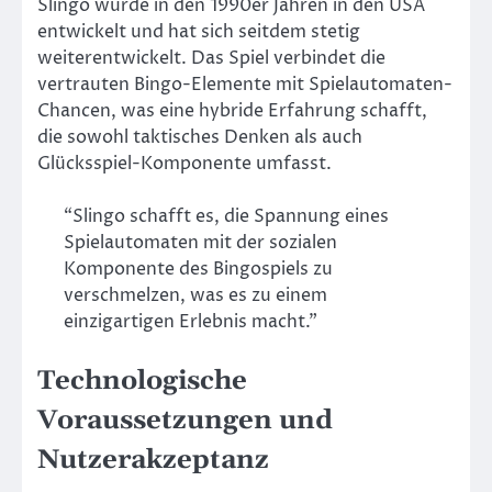
Slingo wurde in den 1990er Jahren in den USA
entwickelt und hat sich seitdem stetig
weiterentwickelt. Das Spiel verbindet die
vertrauten Bingo-Elemente mit Spielautomaten-
Chancen, was eine hybride Erfahrung schafft,
die sowohl taktisches Denken als auch
Glücksspiel-Komponente umfasst.
“Slingo schafft es, die Spannung eines
Spielautomaten mit der sozialen
Komponente des Bingospiels zu
verschmelzen, was es zu einem
einzigartigen Erlebnis macht.”
Technologische
Voraussetzungen und
Nutzerakzeptanz