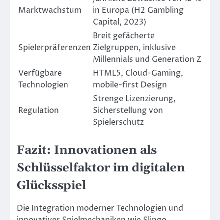
Marktwachstum
in Europa (H2 Gambling
Capital, 2023)
Breit gefächerte
Spielerpräferenzen
Zielgruppen, inklusive
Millennials und Generation Z
Verfügbare
HTML5, Cloud-Gaming,
Technologien
mobile-first Design
Strenge Lizenzierung,
Regulation
Sicherstellung von
Spielerschutz
Fazit: Innovationen als
Schlüsselfaktor im digitalen
Glücksspiel
Die Integration moderner Technologien und
innovativer Spielmechaniken wie Slingo