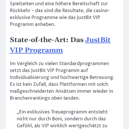
Spielzeiten und eine höhere Bereitschaft zur
Rückkehr – das sind die Resultate, die casino-
exklusive Programme wie das
JustBit VIP
Programm
anheben.
State-of-the-Art: Das
JustBit
VIP Programm
Im Vergleich zu vielen Standardprogrammen
setzt das JustBit VIP Programm auf
Individualisierung und hochwertige Betreuung.
Es ist kein Zufall, dass Plattformen mit solch
maßgeschneiderten Ansätzen immer wieder in
Branchenrankings oben landen.
„Ein exklusives Treueprogramm entsteht
nicht nur durch Boni, sondern durch das
Gefühl, als VIP wirklich wertgeschätzt zu