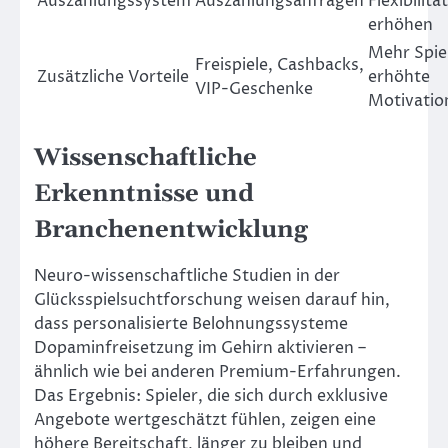
Auszahlungssystem
Auszahlungsanfragen
Flexibilität
erhöhen
Mehr Spie
Freispiele, Cashbacks,
Zusätzliche Vorteile
erhöhte
VIP-Geschenke
Motivatio
Wissenschaftliche
Erkenntnisse und
Branchenentwicklung
Neuro-wissenschaftliche Studien in der
Glücksspielsuchtforschung weisen darauf hin,
dass personalisierte Belohnungssysteme
Dopaminfreisetzung im Gehirn aktivieren –
ähnlich wie bei anderen Premium-Erfahrungen.
Das Ergebnis: Spieler, die sich durch exklusive
Angebote wertgeschätzt fühlen, zeigen eine
höhere Bereitschaft, länger zu bleiben und