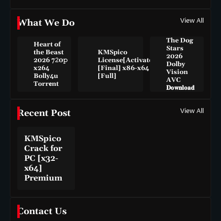
View All
What We Do
The Dog
Heart of
Stars
the Beast
KMSpico
2026
2026 7𝟸0𝚙
License[Activated]
Dolby
x264
[Final] x86-x64
Vision
Bolly4u
[Full]
AVC
Torr𝐞nt
𝐃𝐨𝐰𝐧𝐥𝐨𝐚𝐝
View All
Recent Post
KMSpico
Crack for
PC [x32-
x64]
Premium
Contact Us