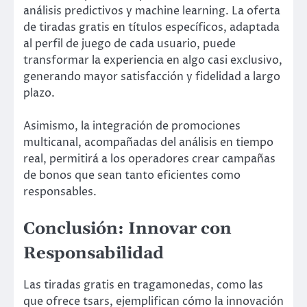
análisis predictivos y machine learning. La oferta
de tiradas gratis en títulos específicos, adaptada
al perfil de juego de cada usuario, puede
transformar la experiencia en algo casi exclusivo,
generando mayor satisfacción y fidelidad a largo
plazo.
Asimismo, la integración de promociones
multicanal, acompañadas del análisis en tiempo
real, permitirá a los operadores crear campañas
de bonos que sean tanto eficientes como
responsables.
Conclusión: Innovar con
Responsabilidad
Las tiradas gratis en tragamonedas, como las
que ofrece tsars, ejemplifican cómo la innovación