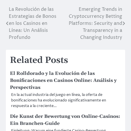
La Revolución de las
Emerging Trends in
Post
Estrategias de Bonos
Cryptocurrency Betting
navigation
en los Casinos en
Platforms: Security and
Línea: Un Análisis
Transparency in a
Profundo
Changing Industry
Related Posts
El Rolldorado y la Evolución de las
Bonificaciones en Casinos Online: Análisis y
Perspectivas
En la actual industria del juego en línea, la oferta de
bonificaciones ha evolucionado significativamente en
respuesta a la creciente…
Die Kunst der Bewertung von Online-Casinos:
Ein Branchen-Guide
Einleitung: Warum eine fundierte Casino-Bewertung