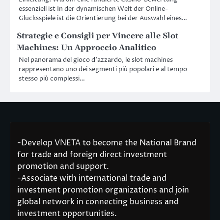
essenziell ist In der dynamischen Welt der Online-
Glücksspiele ist die Orientierung bei der Auswahl eines…
Strategie e Consigli per Vincere alle Slot
Machines: Un Approccio Analitico
Nel panorama del gioco d’azzardo, le slot machines
rappresentano uno dei segmenti più popolari e al tempo
stesso più complessi…
-Develop VNETA to become the National Brand
for trade and foreign direct investment
promotion and support.
-Associate with international trade and
investment promotion organizations and join
global network in connecting business and
investment opportunities.