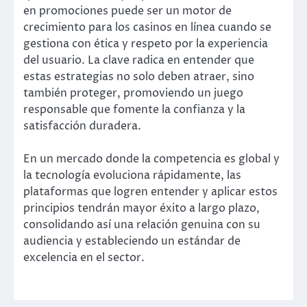
en promociones puede ser un motor de
crecimiento para los casinos en línea cuando se
gestiona con ética y respeto por la experiencia
del usuario. La clave radica en entender que
estas estrategias no solo deben atraer, sino
también proteger, promoviendo un juego
responsable que fomente la confianza y la
satisfacción duradera.
En un mercado donde la competencia es global y
la tecnología evoluciona rápidamente, las
plataformas que logren entender y aplicar estos
principios tendrán mayor éxito a largo plazo,
consolidando así una relación genuina con su
audiencia y estableciendo un estándar de
excelencia en el sector.