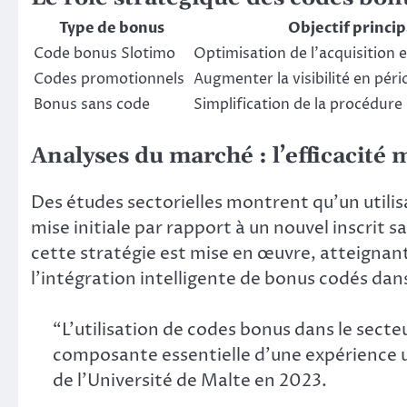
Type de bonus
Objectif princip
Code bonus Slotimo
Optimisation de l’acquisition e
Codes promotionnels
Augmenter la visibilité en péri
Bonus sans code
Simplification de la procédure 
Analyses du marché : l’efficacité
Des études sectorielles montrent qu’un utili
mise initiale par rapport à un nouvel inscrit
cette stratégie est mise en œuvre, atteignant
l’intégration intelligente de bonus codés dans
“L’utilisation de codes bonus dans le secte
composante essentielle d’une expérience ut
de l’Université de Malte en 2023.