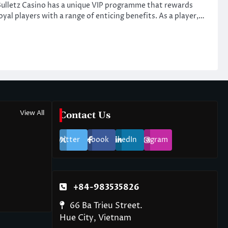
ulletz Casino has a unique VIP programme that rewards
oyal players with a range of enticing benefits. As a player,…
View All
Contact Us
Twitter
Facebook
LinkedIn
Instagram
+84-983535826
66 Ba Trieu Street.
Hue City, Vietnam