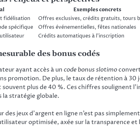
al
Exemples concrets
t fidélisation
Offres exclusives, crédits gratuits, tours
ode spécifique
Offres événementielles, fêtes nationales
utilisateur
Crédits automatiques à l’inscription
 mesurable des bonus codés
sateur ayant accès à un
code bonus slotimo
convert
 sans promotion. De plus, le taux de rétention à 3
 souvent plus de 40 %. Ces chiffres soulignent l’
 la stratégie globale.
ur des jeux d’argent en ligne n’est pas simplemen
ilisateur optimisée, axée sur la transparence et 