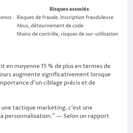
Risques associés
 bonus
Risques de fraude, inscription frauduleuse
Abus, détournement de code
Moins de contrôle, risques de sur-utilisation
it en moyenne 15 % de plus en termes de
0 jours augmente significativement lorsque
importance d’un ciblage précis et de
t une tactique marketing, c’est une
la personnalisation.” — Selon un rapport