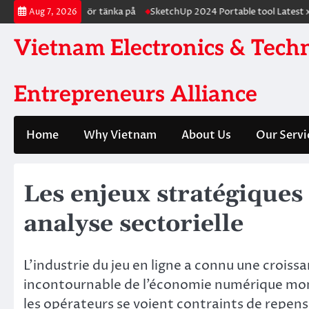
Skip
r och vad du bör tänka på
SketchUp 2024 Portable tool Latest x86-x6
Aug 7, 2026
to
content
Vietnam Electronics & Tech
Entrepreneurs Alliance
Home
Why Vietnam
About Us
Our Servi
Les enjeux stratégiques 
analyse sectorielle
L’industrie du jeu en ligne a connu une croi
incontournable de l’économie numérique mondi
les opérateurs se voient contraints de repense