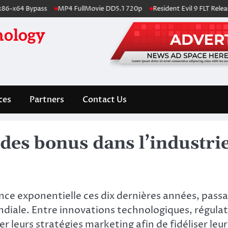
4 Bypass
MP4 FullMovie DD5.1 720p
Resident Evil 9 FLT Release Cr
nology
ces
Partners
Contact Us
des bonus dans l’industrie
ssance exponentielle ces dix dernières années, pa
ale. Entre innovations technologiques, régulati
r leurs stratégies marketing afin de fidéliser leur