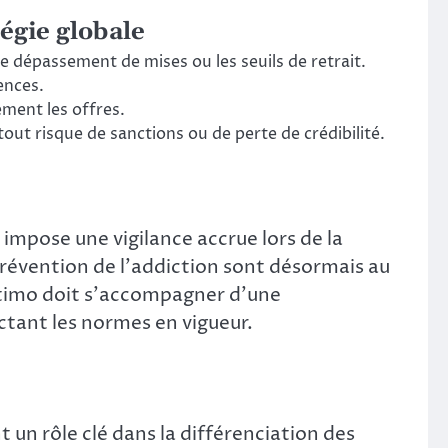
égie globale
e dépassement de mises ou les seuils de retrait.
ences.
ment les offres.
tout risque de sanctions ou de perte de crédibilité.
 impose une vigilance accrue lors de la
prévention de l’addiction sont désormais au
otimo doit s’accompagner d’une
ctant les normes en vigueur.
 un rôle clé dans la différenciation des