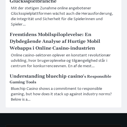
Glücksspielbranche
Mit der stetigen Zunahme online angebotener
Glücksspielplattformen wächst auch die Herausforderung,
die Integrität und Sicherheit für die Spielerinnen und
Spieler…
Fremtidens Mobilspiloplevelse: En
Dybdegående Analyse af Hurtige Mobil
Webapps i Online Casino-industrien
Online casino-sektoren oplever en konstant revolutionær
udvikling, hvor brugeroplevelse og tilgængelighed står i
centrum for konkurrenceevnen. En af de mest…
Understanding
bluechip casino
’s Responsible
Gaming Tools
Bluechip Casino shows a commitment to responsible
gaming, but how does it stack up against industry norms?
Below is a…