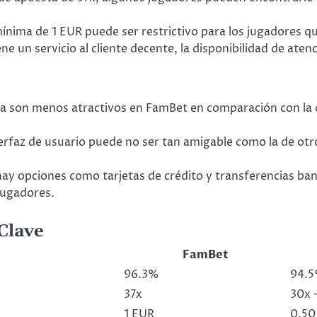
mínima de 1 EUR puede ser restrictivo para los jugadores 
 un servicio al cliente decente, la disponibilidad de atenc
a son menos atractivos en FamBet en comparación con la
erfaz de usuario puede no ser tan amigable como la de otro
y opciones como tarjetas de crédito y transferencias bancar
jugadores.
Clave
FamBet
96.3%
94.5
37x
30x 
1 EUR
0.50