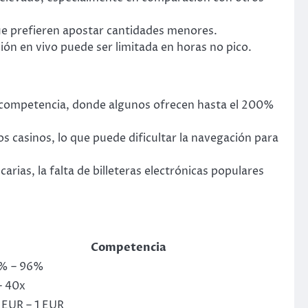
que prefieren apostar cantidades menores.
ión en vivo puede ser limitada en horas no pico.
 competencia, donde algunos ofrecen hasta el 200%
s casinos, lo que puede dificultar la navegación para
ias, la falta de billeteras electrónicas populares
Competencia
% – 96%
– 40x
 EUR – 1 EUR