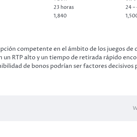
23 horas
24 –
1,840
1,50
ción competente en el ámbito de los juegos de ca
n un RTP alto y un tiempo de retirada rápido enc
nibilidad de bonos podrían ser factores decisivos
W