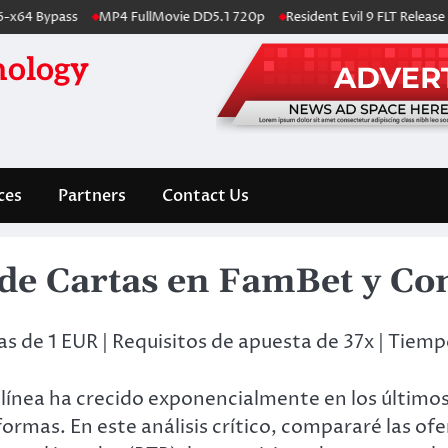
 Bypass
MP4 FullMovie DD5.1 720p
Resident Evil 9 FLT Release Cra
nology
ces
Partners
Contact Us
de Cartas en FamBet y Co
 de 1 EUR | Requisitos de apuesta de 37x | Tiemp
 línea ha crecido exponencialmente en los último
formas. En este análisis crítico, compararé las o