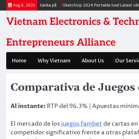
Skip
och vad du bör tänka på
SketchUp 2024 Portable tool Latest x86-x64
Aug 8, 2026
to
content
Vietnam Electronics & Tech
Entrepreneurs Alliance
Home
Why Vietnam
About Us
Our Servi
Comparativa de Juegos 
Al instante:
RTP del 96.3% | Apuestas mínimas
El mercado de los
juegos fambet
de cartas en
competidor significativo frente a otras plata