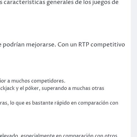
 características generales de los juegos de
ue podrían mejorarse. Con un RTP competitivo
rior a muchos competidores.
ckjack y el póker, superando a muchas otras
oras, lo que es bastante rápido en comparación con
 elevado, especialmente en comparación con otros