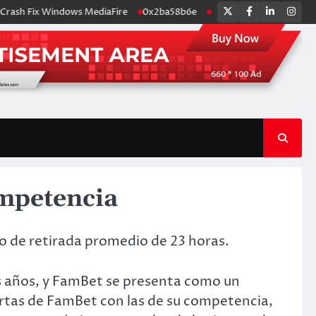
Twitter
Facebook
LinkedIn
Ins
sh Fix Windows MediaFire
0x2ba58b6e
Snabba uttag på online casin
mpetencia
o de retirada promedio de 23 horas.
s años, y FamBet se presenta como un
fertas de FamBet con las de su competencia,