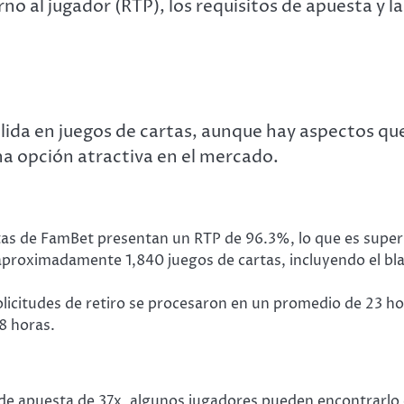
 al jugador (RTP), los requisitos de apuesta y las
ólida en juegos de cartas, aunque hay aspectos q
una opción atractiva en el mercado.
rtas de FamBet presentan un RTP de 96.3%, lo que es supe
roximadamente 1,840 juegos de cartas, incluyendo el bla
olicitudes de retiro se procesaron en un promedio de 23 h
8 horas.
de apuesta de 37x, algunos jugadores pueden encontrarlo