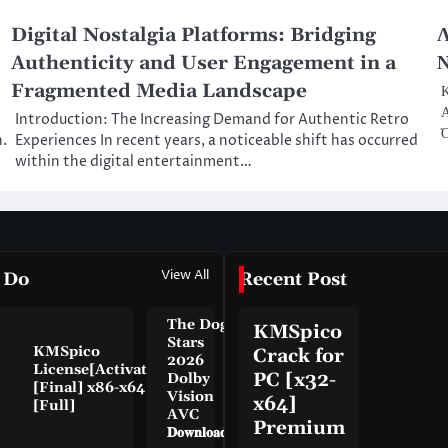
Digital Nostalgia Platforms: Bridging
Λ
Authenticity and User Engagement in a
Ν
Fragmented Media Landscape
Κ
Α
Introduction: The Increasing Demand for Authentic Retro
Ό
n.
Experiences In recent years, a noticeable shift has occurred
within the digital entertainment…
View All
 Do
Recent Post
The Dog
KMSpico
Stars
KMSpico
Crack for
2026
License[Activated]
PC [x32-
Dolby
[Final] x86-x64
Vision
x64]
[Full]
AVC
Premium
𝐃𝐨𝐰𝐧𝐥𝐨𝐚𝐝