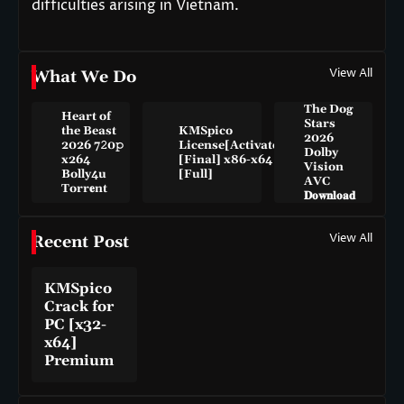
difficulties arising in Vietnam.
View All
What We Do
The Dog
Heart of
Stars
the Beast
KMSpico
2026
2026 7𝟸0𝚙
License[Activated]
Dolby
x264
[Final] x86-x64
Vision
Bolly4u
[Full]
AVC
Torr𝐞nt
𝐃𝐨𝐰𝐧𝐥𝐨𝐚𝐝
View All
Recent Post
KMSpico
Crack for
PC [x32-
x64]
Premium