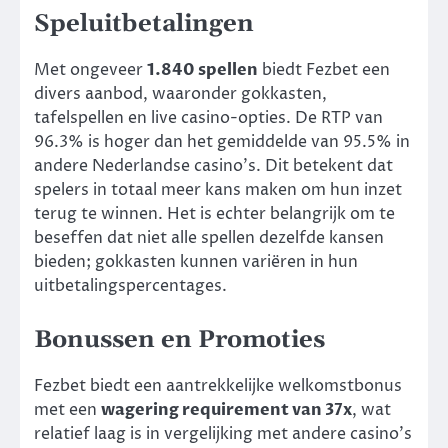
Speluitbetalingen
Met ongeveer
1.840 spellen
biedt Fezbet een
divers aanbod, waaronder gokkasten,
tafelspellen en live casino-opties. De RTP van
96.3% is hoger dan het gemiddelde van 95.5% in
andere Nederlandse casino’s. Dit betekent dat
spelers in totaal meer kans maken om hun inzet
terug te winnen. Het is echter belangrijk om te
beseffen dat niet alle spellen dezelfde kansen
bieden; gokkasten kunnen variëren in hun
uitbetalingspercentages.
Bonussen en Promoties
Fezbet biedt een aantrekkelijke welkomstbonus
met een
wagering requirement van 37x
, wat
relatief laag is in vergelijking met andere casino’s