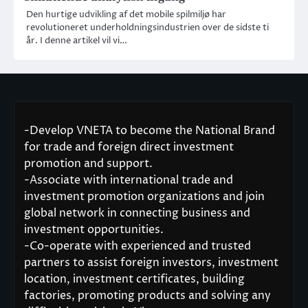
Den hurtige udvikling af det mobile spilmiljø har
revolutioneret underholdningsindustrien over de sidste ti
år. I denne artikel vil vi…
-Develop VNETA to become the National Brand
for trade and foreign direct investment
promotion and support.
-Associate with international trade and
investment promotion organizations and join
global network in connecting business and
investment opportunities.
-Co-operate with experienced and trusted
partners to assist foreign investors, investment
location, investment certificates, building
factories, promoting products and solving any