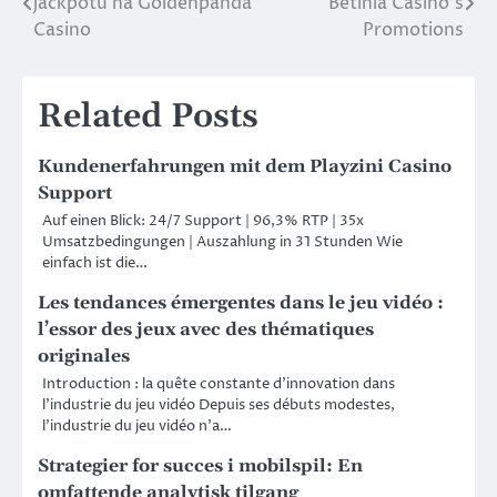
jackpotů na Goldenpanda
Betinia Casino’s
navigation
Casino
Promotions
Related Posts
Kundenerfahrungen mit dem Playzini Casino
Support
Auf einen Blick: 24/7 Support | 96,3% RTP | 35x
Umsatzbedingungen | Auszahlung in 31 Stunden Wie
einfach ist die…
Les tendances émergentes dans le jeu vidéo :
l’essor des jeux avec des thématiques
originales
Introduction : la quête constante d’innovation dans
l’industrie du jeu vidéo Depuis ses débuts modestes,
l’industrie du jeu vidéo n’a…
Strategier for succes i mobilspil: En
omfattende analytisk tilgang