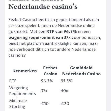
Nederlandse casino’s
Fezbet Casino heeft zich gepositioneerd als een
serieuze speler binnen de Nederlandse online
gokmarkt. Met een
RTP van 96.3%
en een
wagering requirement van 37x
voor bonussen,
biedt het platform aantrekkelijke kansen, maar
hoe verhoudt dit zich tot andere Nederlandse
casino’s?
Fezbet
Gemiddeld
Kenmerken
Casino
Nederlands Casino
RTP
96.3%
95.5%
Wagering
37x
40x
Requirements
Minimale
€10
€20
Storting