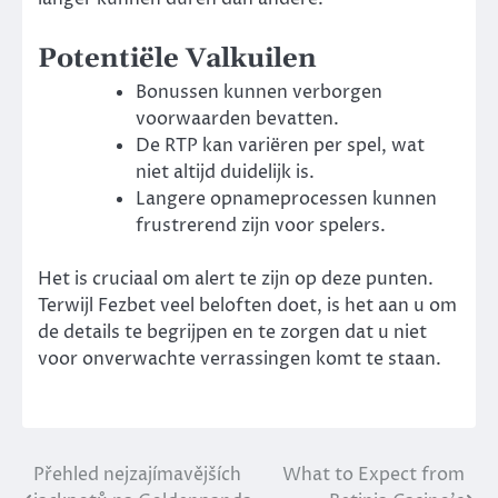
Potentiële Valkuilen
Bonussen kunnen verborgen
voorwaarden bevatten.
De RTP kan variëren per spel, wat
niet altijd duidelijk is.
Langere opnameprocessen kunnen
frustrerend zijn voor spelers.
Het is cruciaal om alert te zijn op deze punten.
Terwijl Fezbet veel beloften doet, is het aan u om
de details te begrijpen en te zorgen dat u niet
voor onverwachte verrassingen komt te staan.
Přehled nejzajímavějších
What to Expect from
Post