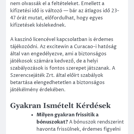
nem olvassák el a feltételeket. Emellett a
kifizetési idő is változó — bár az átlagos idő 23-
47 órát mutat, előfordulhat, hogy egyes
kifizetések késlekednek.
A kaszinó licencével kapcsolatban is érdemes
tájékozódni. Az excitewin a Curacao-i hatóság
által van engedélyezve, ami a biztonságos
játékosok számára kedvező, de a helyi
szabályozások is fontos szerepet játszanak. A
Szerencsejáték Zrt. által előírt szabályok
betartása elengedhetetlen a biztonságos
játékélmény érdekében.
Gyakran Ismételt Kérdések
Milyen gyakran frissítik a
bónuszokat?
A bónuszok rendszerint
havonta frissülnek, érdemes figyelni