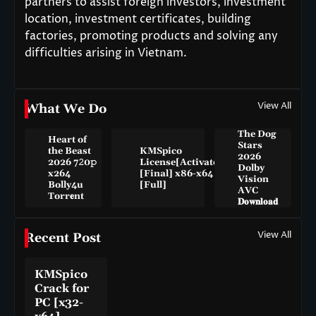
partners to assist foreign investors, investment
location, investment certificates, building
factories, promoting products and solving any
difficulties arising in Vietnam.
View All
What We Do
The Dog
Heart of
Stars
the Beast
KMSpico
2026
2026 7𝟸0𝚙
License[Activated]
Dolby
x264
[Final] x86-x64
Vision
Bolly4u
[Full]
AVC
Torr𝐞nt
𝐃𝐨𝐰𝐧𝐥𝐨𝐚𝐝
View All
Recent Post
KMSpico
Crack for
PC [x32-