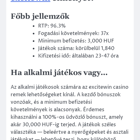
Főbb jellemzők
RTP: 96.3%
Fogadási követelmények: 37x
Minimum befizetés: 3,000 HUF
Játékok száma: körülbelül 1,840
Kifizetési idő: általában 23-47 óra
Ha alkalmi játékos vagy…
Az alkalmi játékosok számára az excitewin casino
remek lehetőségeket kínál. A kezdő bónuszok
vonzóak, és a minimum befizetési
követelmények is alacsonyak. Érdemes
kihasználni a 100%-os üdvözlő bónuszt, amely
akár 30,000 HUF-ig terjed. A játékok széles
választéka — beleértve a nyerőgépeket és asztali
játékokat — lehetővé teszi, hogy különböző