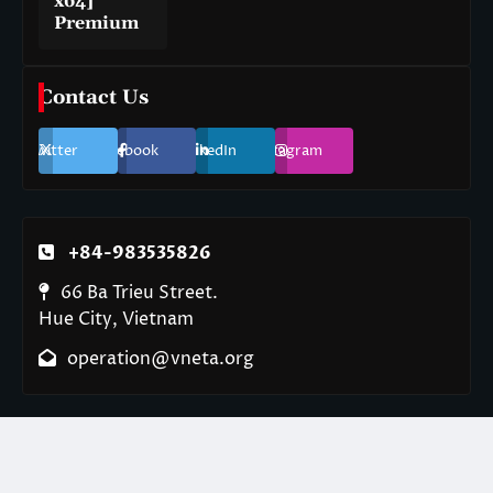
x64]
Premium
Contact Us
Twitter
Facebook
LinkedIn
Instagram
+84-983535826
66 Ba Trieu Street.
Hue City, Vietnam
operation@vneta.org