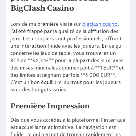
BigClash Casino
Lors de ma première visite sur
bigclash casino
,
j’ai été frappé par la qualité de la diffusion des
jeux. Les croupiers sont professionnels, offrant
une interaction fluide avec les joueurs. En ce qui
concerne les jeux de table, vous trouverez un
RTP de **96,3 %** pour la plupart des jeux, avec
des mises minimales commençant à **1 EUR** et
des limites atteignant parfois **5 000 EUR**.
C’est un bon équilibre, surtout pour les joueurs
avec des budgets variés.
Première Impression
Dès que vous accédez à la plateforme, l’interface
est accueillante et intuitive. La navigation est
fluide, ce qui permet de trouver rapidement les