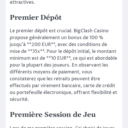
attractives.
Premier Dépôt
Le premier dépôt est crucial. BigClash Casino
propose généralement un bonus de 100 %
jusqu’à **200 EUR**, avec des conditions de
mise de **35x**. Pour le dépôt initial, le montant
minimum est de **10 EUR**, ce qui est abordable
pour la plupart des joueurs. En observant les
différents moyens de paiement, vous
constaterez que les retraits peuvent être
effectués par virement bancaire, carte de crédit
ou portefeuille électronique, offrant flexibilité et
sécurité.
Première Session de Jeu