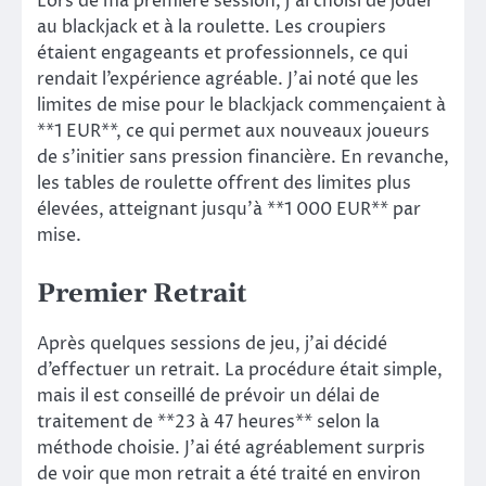
Lors de ma première session, j’ai choisi de jouer
au blackjack et à la roulette. Les croupiers
étaient engageants et professionnels, ce qui
rendait l’expérience agréable. J’ai noté que les
limites de mise pour le blackjack commençaient à
**1 EUR**, ce qui permet aux nouveaux joueurs
de s’initier sans pression financière. En revanche,
les tables de roulette offrent des limites plus
élevées, atteignant jusqu’à **1 000 EUR** par
mise.
Premier Retrait
Après quelques sessions de jeu, j’ai décidé
d’effectuer un retrait. La procédure était simple,
mais il est conseillé de prévoir un délai de
traitement de **23 à 47 heures** selon la
méthode choisie. J’ai été agréablement surpris
de voir que mon retrait a été traité en environ