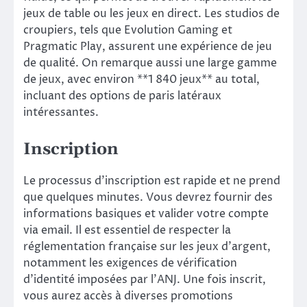
jeux de table ou les jeux en direct. Les studios de
croupiers, tels que Evolution Gaming et
Pragmatic Play, assurent une expérience de jeu
de qualité. On remarque aussi une large gamme
de jeux, avec environ **1 840 jeux** au total,
incluant des options de paris latéraux
intéressantes.
Inscription
Le processus d’inscription est rapide et ne prend
que quelques minutes. Vous devrez fournir des
informations basiques et valider votre compte
via email. Il est essentiel de respecter la
réglementation française sur les jeux d’argent,
notamment les exigences de vérification
d’identité imposées par l’ANJ. Une fois inscrit,
vous aurez accès à diverses promotions