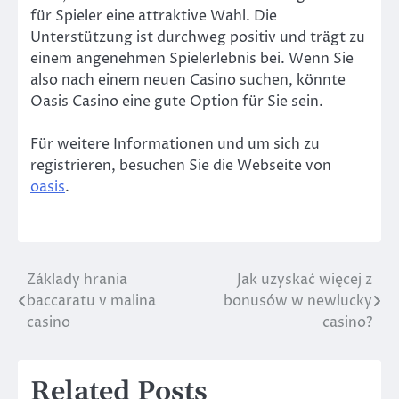
für Spieler eine attraktive Wahl. Die
Unterstützung ist durchweg positiv und trägt zu
einem angenehmen Spielerlebnis bei. Wenn Sie
also nach einem neuen Casino suchen, könnte
Oasis Casino eine gute Option für Sie sein.
Für weitere Informationen und um sich zu
registrieren, besuchen Sie die Webseite von
oasis
.
Základy hrania
Jak uzyskać więcej z
Post
baccaratu v malina
bonusów w newlucky
navigation
casino
casino?
Related Posts