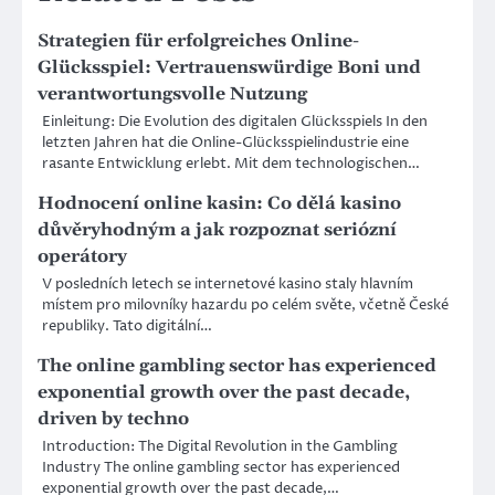
Strategien für erfolgreiches Online-
Glücksspiel: Vertrauenswürdige Boni und
verantwortungsvolle Nutzung
Einleitung: Die Evolution des digitalen Glücksspiels In den
letzten Jahren hat die Online-Glücksspielindustrie eine
rasante Entwicklung erlebt. Mit dem technologischen…
Hodnocení online kasin: Co dělá kasino
důvěryhodným a jak rozpoznat seriózní
operátory
V posledních letech se internetové kasino staly hlavním
místem pro milovníky hazardu po celém světe, včetně České
republiky. Tato digitální…
The online gambling sector has experienced
exponential growth over the past decade,
driven by techno
Introduction: The Digital Revolution in the Gambling
Industry The online gambling sector has experienced
exponential growth over the past decade,…