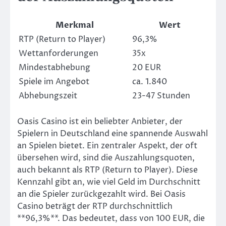
Merkmal
Wert
RTP (Return to Player)
96,3%
Wettanforderungen
35x
Mindestabhebung
20 EUR
Spiele im Angebot
ca. 1.840
Abhebungszeit
23-47 Stunden
Oasis Casino ist ein beliebter Anbieter, der
Spielern in Deutschland eine spannende Auswahl
an Spielen bietet. Ein zentraler Aspekt, der oft
übersehen wird, sind die Auszahlungsquoten,
auch bekannt als RTP (Return to Player). Diese
Kennzahl gibt an, wie viel Geld im Durchschnitt
an die Spieler zurückgezahlt wird. Bei Oasis
Casino beträgt der RTP durchschnittlich
**96,3%**. Das bedeutet, dass von 100 EUR, die