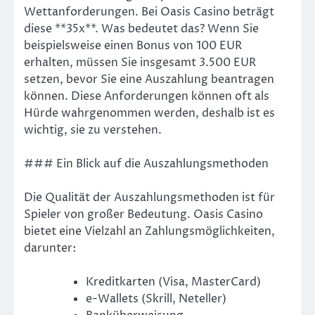
Wettanforderungen. Bei Oasis Casino beträgt
diese **35x**. Was bedeutet das? Wenn Sie
beispielsweise einen Bonus von 100 EUR
erhalten, müssen Sie insgesamt 3.500 EUR
setzen, bevor Sie eine Auszahlung beantragen
können. Diese Anforderungen können oft als
Hürde wahrgenommen werden, deshalb ist es
wichtig, sie zu verstehen.
### Ein Blick auf die Auszahlungsmethoden
Die Qualität der Auszahlungsmethoden ist für
Spieler von großer Bedeutung. Oasis Casino
bietet eine Vielzahl an Zahlungsmöglichkeiten,
darunter:
Kreditkarten (Visa, MasterCard)
e-Wallets (Skrill, Neteller)