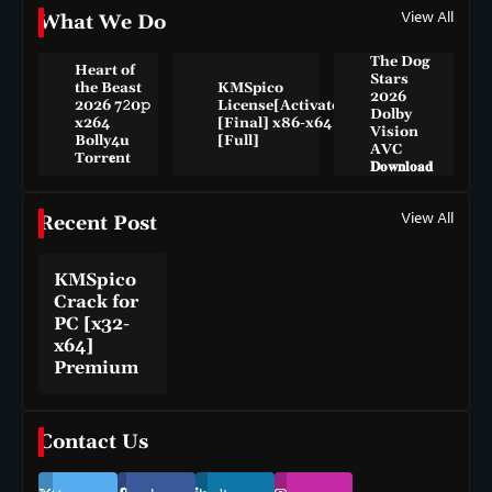
View All
What We Do
The Dog
Heart of
Stars
the Beast
KMSpico
2026
2026 7𝟸0𝚙
License[Activated]
Dolby
x264
[Final] x86-x64
Vision
Bolly4u
[Full]
AVC
Torr𝐞nt
𝐃𝐨𝐰𝐧𝐥𝐨𝐚𝐝
View All
Recent Post
KMSpico
Crack for
PC [x32-
x64]
Premium
Contact Us