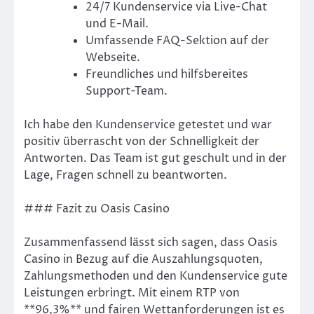
24/7 Kundenservice via Live-Chat
und E-Mail.
Umfassende FAQ-Sektion auf der
Webseite.
Freundliches und hilfsbereites
Support-Team.
Ich habe den Kundenservice getestet und war
positiv überrascht von der Schnelligkeit der
Antworten. Das Team ist gut geschult und in der
Lage, Fragen schnell zu beantworten.
### Fazit zu Oasis Casino
Zusammenfassend lässt sich sagen, dass Oasis
Casino in Bezug auf die Auszahlungsquoten,
Zahlungsmethoden und den Kundenservice gute
Leistungen erbringt. Mit einem RTP von
**96,3%** und fairen Wettanforderungen ist es