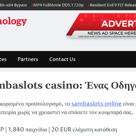
4 Bypass
MP4 FullMovie DD5.1 720p
Resident Evil 9 FLT Release Cr
nology
ces
Partners
Contact Us
mbaslots casino: Ένας Οδηγ
εριορισμένο προϋπολογισμό, το
sambaslots online
είναι
πειρία χωρίς να χρειαστεί να σπάσετε τον κουμπαρά σας.
 | 1,840 παιχνίδια | 20 EUR ελάχιστη κατάθεση