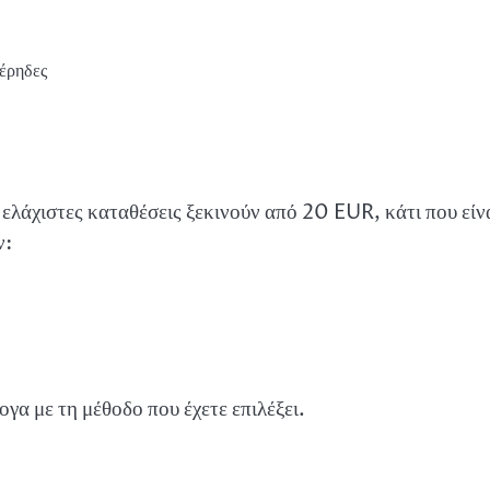
έρηδες
ελάχιστες καταθέσεις ξεκινούν από 20 EUR, κάτι που είνα
ν:
γα με τη μέθοδο που έχετε επιλέξει.