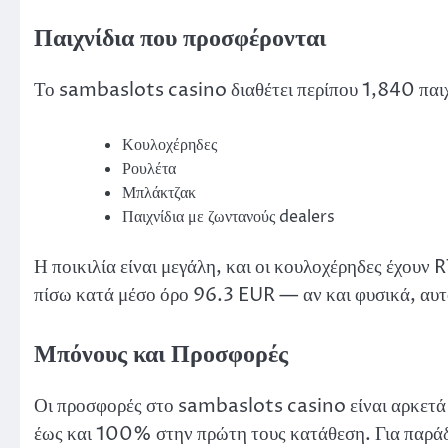
Παιχνίδια που προσφέρονται
Το sambaslots casino διαθέτει περίπου 1,840 παιχνί
Κουλοχέρηδες
Ρουλέτα
Μπλάκτζακ
Παιχνίδια με ζωντανούς dealers
Η ποικιλία είναι μεγάλη, και οι κουλοχέρηδες έχουν
πίσω κατά μέσο όρο 96.3 EUR — αν και φυσικά, αυτό
Μπόνους και Προσφορές
Οι προσφορές στο sambaslots casino είναι αρκετά 
έως και 100% στην πρώτη τους κατάθεση. Για παράδε