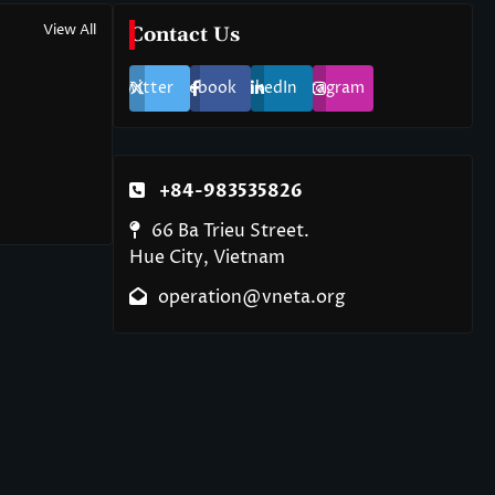
View All
Contact Us
Twitter
Facebook
LinkedIn
Instagram
+84-983535826
66 Ba Trieu Street.
Hue City, Vietnam
operation@vneta.org