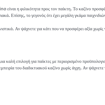
 είναι η φιλικότητα προς τον παίκτη. Το καζίνο προσφέρ
σιακά. Επίσης, το γεγονός ότι έχει μεγάλη γκάμα παιχνιδιώ
ιστικά. Αν ψάχνετε για κάτι που να προσφέρει αξία χωρίς 
μια καλή επιλογή για παίκτες με περιορισμένο προϋπολογ
μπειρία του διαδικτυακού καζίνο χωρίς άγχη. Αν ψάχνετε γ