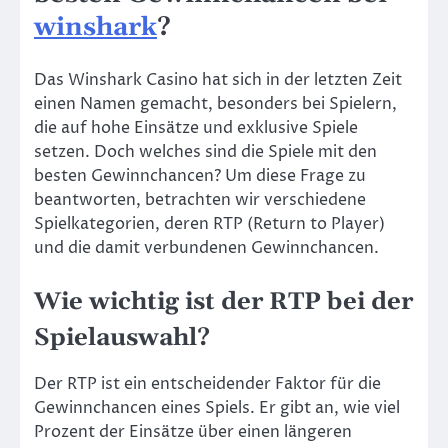
winshark
?
Das Winshark Casino hat sich in der letzten Zeit
einen Namen gemacht, besonders bei Spielern,
die auf hohe Einsätze und exklusive Spiele
setzen. Doch welches sind die Spiele mit den
besten Gewinnchancen? Um diese Frage zu
beantworten, betrachten wir verschiedene
Spielkategorien, deren RTP (Return to Player)
und die damit verbundenen Gewinnchancen.
Wie wichtig ist der RTP bei der
Spielauswahl?
Der RTP ist ein entscheidender Faktor für die
Gewinnchancen eines Spiels. Er gibt an, wie viel
Prozent der Einsätze über einen längeren