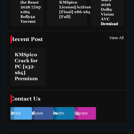
Stars
the Beast
KMSpico
2026
2026 7𝟸0𝚙
License[Activated]
Dolby
x264
[Final] x86-x64
Vision
Bolly4u
[Full]
AVC
Torr𝐞nt
𝐃𝐨𝐰𝐧𝐥𝐨𝐚𝐝
View All
Recent Post
KMSpico
Crack for
PC [x32-
x64]
Premium
Contact Us
Twitter
Facebook
LinkedIn
Instagram