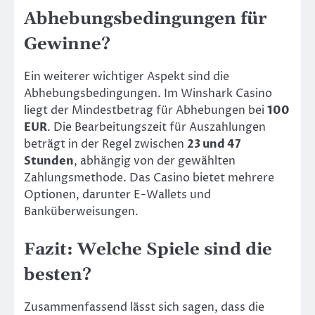
Abhebungsbedingungen für
Gewinne?
Ein weiterer wichtiger Aspekt sind die
Abhebungsbedingungen. Im Winshark Casino
liegt der Mindestbetrag für Abhebungen bei
100
EUR
. Die Bearbeitungszeit für Auszahlungen
beträgt in der Regel zwischen
23 und 47
Stunden
, abhängig von der gewählten
Zahlungsmethode. Das Casino bietet mehrere
Optionen, darunter E-Wallets und
Banküberweisungen.
Fazit: Welche Spiele sind die
besten?
Zusammenfassend lässt sich sagen, dass die