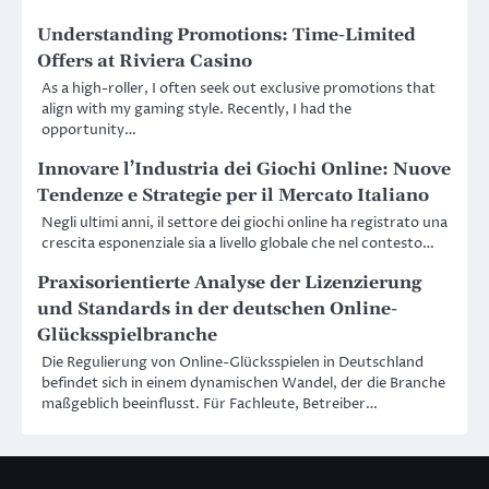
Understanding Promotions: Time-Limited
Offers at Riviera Casino
As a high-roller, I often seek out exclusive promotions that
align with my gaming style. Recently, I had the
opportunity…
Innovare l’Industria dei Giochi Online: Nuove
Tendenze e Strategie per il Mercato Italiano
Negli ultimi anni, il settore dei giochi online ha registrato una
crescita esponenziale sia a livello globale che nel contesto…
Praxisorientierte Analyse der Lizenzierung
und Standards in der deutschen Online-
Glücksspielbranche
Die Regulierung von Online-Glücksspielen in Deutschland
befindet sich in einem dynamischen Wandel, der die Branche
maßgeblich beeinflusst. Für Fachleute, Betreiber…