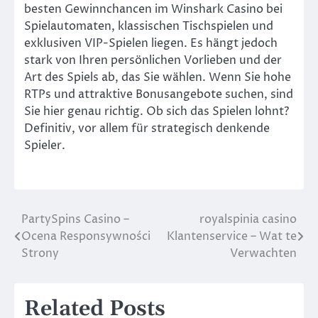
besten Gewinnchancen im Winshark Casino bei
Spielautomaten, klassischen Tischspielen und
exklusiven VIP-Spielen liegen. Es hängt jedoch
stark von Ihren persönlichen Vorlieben und der
Art des Spiels ab, das Sie wählen. Wenn Sie hohe
RTPs und attraktive Bonusangebote suchen, sind
Sie hier genau richtig. Ob sich das Spielen lohnt?
Definitiv, vor allem für strategisch denkende
Spieler.
PartySpins Casino –
royalspinia casino
Post
Ocena Responsywności
Klantenservice – Wat te
navigation
Strony
Verwachten
Related Posts