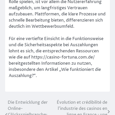
Rolle spielen, ist vor allem die Nutzererfahrung
maßgeblich, um langfristiges Vertrauen
aufzubauen. Plattformen, die klare Prozesse und
schnelle Bearbeitung bieten, differenzieren sich
deutlich im Wettbewerbsumfeld.
Für eine vertiefte Einsicht in die Funktionsweise
und die Sicherheitsaspekte bei Auszahlungen
lohnt es sich, die entsprechenden Ressourcen
wie die auf https://casino-fortuna.com.de/
bereitgestellten Informationen zu nutzen,
insbesondere den Artikel „Wie funktioniert die
Auszahlung?“.
Die Entwicklung der
Évolution et crédibilité de
Post
Online-
l’industrie des casinos en
navigation
Glücksspielbranche:
ligne en France : une