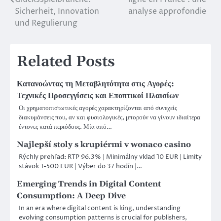
Sicherheit, Innovation
analyse approfondie
und Regulierung
Related Posts
Κατανοώντας τη Μεταβλητότητα στις Αγορές:
Τεχνικές Προσεγγίσεις και Εποπτικοί Πλαισίων
Οι χρηματοπιστωτικές αγορές χαρακτηρίζονται από συνεχείς
διακυμάνσεις που, αν και φυσιολογικές, μπορούν να γίνουν ιδιαίτερα
έντονες κατά περιόδους. Μία από…
Najlepší stoly s krupiérmi v wonaco casino
Rýchly prehľad: RTP 96.3% | Minimálny vklad 10 EUR | Limity
stávok 1-500 EUR | Výber do 37 hodín |…
Emerging Trends in Digital Content
Consumption: A Deep Dive
In an era where digital content is king, understanding
evolving consumption patterns is crucial for publishers,