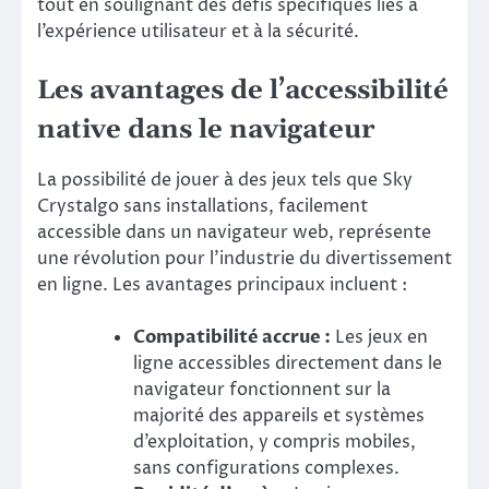
tout en soulignant des défis spécifiques liés à
l’expérience utilisateur et à la sécurité.
Les avantages de l’accessibilité
native dans le navigateur
La possibilité de jouer à des jeux tels que Sky
Crystalgo sans installations, facilement
accessible dans un navigateur web, représente
une révolution pour l’industrie du divertissement
en ligne. Les avantages principaux incluent :
Compatibilité accrue :
Les jeux en
ligne accessibles directement dans le
navigateur fonctionnent sur la
majorité des appareils et systèmes
d’exploitation, y compris mobiles,
sans configurations complexes.