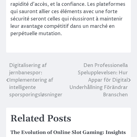
rapidité d’accès, et la confiance. Les plateformes
qui sauront allier ces éléments avec une forte
sécurité seront celles qui réussiront à maintenir
leur avantage compétitif dans un marché en
perpétuelle mutation.
Digitalisering af
Den Professionella
Post
jernbanespor:
Spelupplevelsen: Hur
navigation
Implementering af
Appar för Digital
intelligente
Underhållning Förändrar
sporsporingsløsninger
Branschen
Related Posts
The Evolution of Online Slot Gaming: Insights