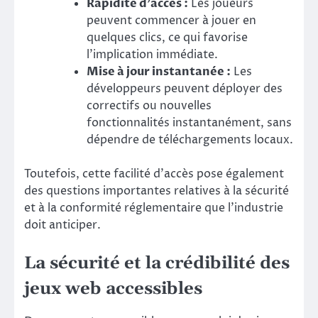
Rapidité d’accès :
Les joueurs
peuvent commencer à jouer en
quelques clics, ce qui favorise
l’implication immédiate.
Mise à jour instantanée :
Les
développeurs peuvent déployer des
correctifs ou nouvelles
fonctionnalités instantanément, sans
dépendre de téléchargements locaux.
Toutefois, cette facilité d’accès pose également
des questions importantes relatives à la sécurité
et à la conformité réglementaire que l’industrie
doit anticiper.
La sécurité et la crédibilité des
jeux web accessibles