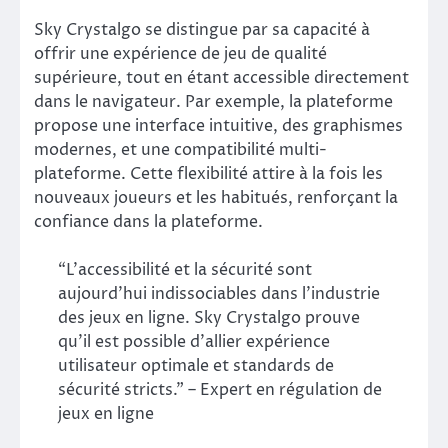
Sky Crystalgo se distingue par sa capacité à
offrir une expérience de jeu de qualité
supérieure, tout en étant accessible directement
dans le navigateur. Par exemple, la plateforme
propose une interface intuitive, des graphismes
modernes, et une compatibilité multi-
plateforme. Cette flexibilité attire à la fois les
nouveaux joueurs et les habitués, renforçant la
confiance dans la plateforme.
“L’accessibilité et la sécurité sont
aujourd’hui indissociables dans l’industrie
des jeux en ligne. Sky Crystalgo prouve
qu’il est possible d’allier expérience
utilisateur optimale et standards de
sécurité stricts.” – Expert en régulation de
jeux en ligne