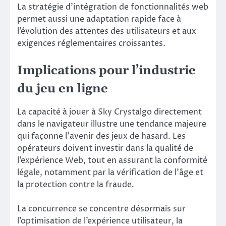
La stratégie d’intégration de fonctionnalités web
permet aussi une adaptation rapide face à
l’évolution des attentes des utilisateurs et aux
exigences réglementaires croissantes.
Implications pour l’industrie
du jeu en ligne
La capacité à jouer à Sky Crystalgo directement
dans le navigateur illustre une tendance majeure
qui façonne l’avenir des jeux de hasard. Les
opérateurs doivent investir dans la qualité de
l’expérience Web, tout en assurant la conformité
légale, notamment par la vérification de l’âge et
la protection contre la fraude.
La concurrence se concentre désormais sur
l’optimisation de l’expérience utilisateur, la