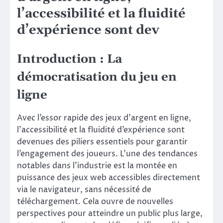
l’accessibilité et la fluidité
d’expérience sont dev
Introduction : La
démocratisation du jeu en
ligne
Avec l’essor rapide des jeux d’argent en ligne,
l’accessibilité et la fluidité d’expérience sont
devenues des piliers essentiels pour garantir
l’engagement des joueurs. L’une des tendances
notables dans l’industrie est la montée en
puissance des jeux web accessibles directement
via le navigateur, sans nécessité de
téléchargement. Cela ouvre de nouvelles
perspectives pour atteindre un public plus large,