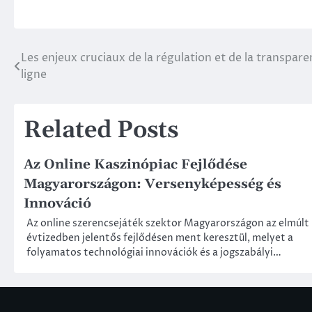
Les enjeux cruciaux de la régulation et de la transpare
Post
ligne
navigation
Related Posts
Az Online Kaszinópiac Fejlődése
Magyarországon: Versenyképesség és
Innováció
Az online szerencsejáték szektor Magyarországon az elmúlt
évtizedben jelentős fejlődésen ment keresztül, melyet a
folyamatos technológiai innovációk és a jogszabályi…