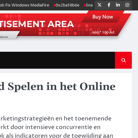
Twitter
Facebook
LinkedIn
Ins
ix Windows MediaFire
0x2ba58b6e
Snabba uttag på online casino: m
 Spelen in het Online
marketingstrategieën en het toenemende
kt door intensieve concurrentie en
k als indicatoren voor de toewijding aan