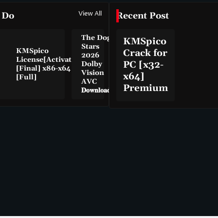
View All
 Do
Recent Post
The Dog
KMSpico
Stars
KMSpico
Crack for
2026
License[Activated]
PC [x32-
Dolby
[Final] x86-x64
Vision
x64]
[Full]
AVC
Premium
𝐃𝐨𝐰𝐧𝐥𝐨𝐚𝐝