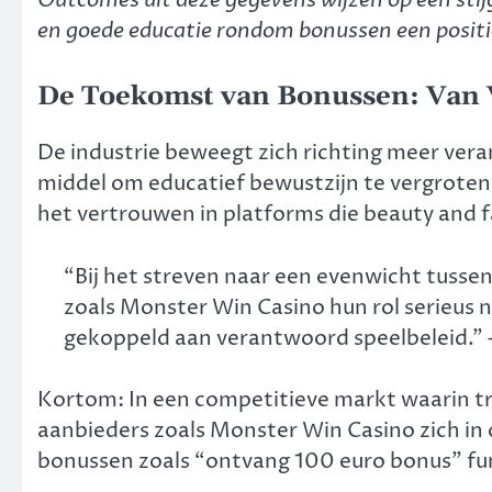
en goede educatie rondom bonussen een positi
De Toekomst van Bonussen: Van 
De industrie beweegt zich richting meer ver
middel om educatief bewustzijn te vergroten
het vertrouwen in platforms die beauty and fa
“Bij het streven naar een evenwicht tusse
zoals Monster Win Casino hun rol serieus n
gekoppeld aan verantwoord speelbeleid.” 
Kortom: In een competitieve markt waarin t
aanbieders zoals Monster Win Casino zich in
bonussen zoals “ontvang 100 euro bonus” fun