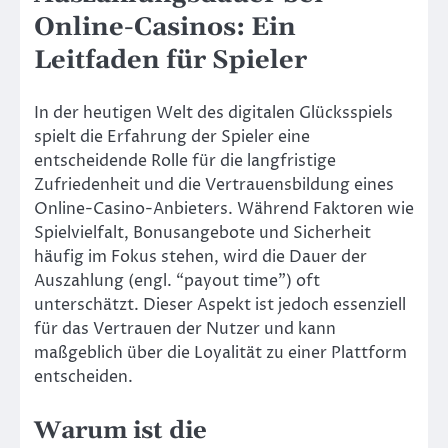
Online-Casinos: Ein
Leitfaden für Spieler
In der heutigen Welt des digitalen Glücksspiels
spielt die Erfahrung der Spieler eine
entscheidende Rolle für die langfristige
Zufriedenheit und die Vertrauensbildung eines
Online-Casino-Anbieters. Während Faktoren wie
Spielvielfalt, Bonusangebote und Sicherheit
häufig im Fokus stehen, wird die Dauer der
Auszahlung (engl. “payout time”) oft
unterschätzt. Dieser Aspekt ist jedoch essenziell
für das Vertrauen der Nutzer und kann
maßgeblich über die Loyalität zu einer Plattform
entscheiden.
Warum ist die