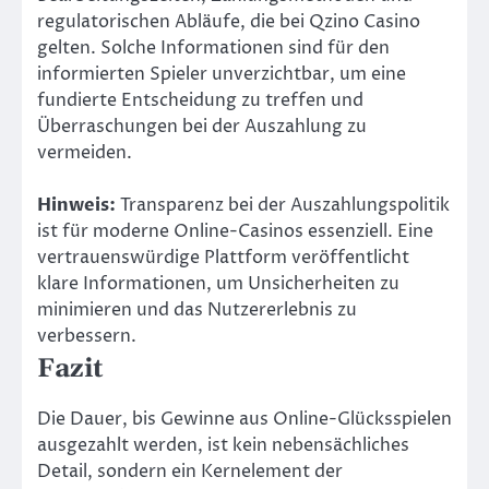
regulatorischen Abläufe, die bei Qzino Casino
gelten. Solche Informationen sind für den
informierten Spieler unverzichtbar, um eine
fundierte Entscheidung zu treffen und
Überraschungen bei der Auszahlung zu
vermeiden.
Hinweis:
Transparenz bei der Auszahlungspolitik
ist für moderne Online-Casinos essenziell. Eine
vertrauenswürdige Plattform veröffentlicht
klare Informationen, um Unsicherheiten zu
minimieren und das Nutzererlebnis zu
verbessern.
Fazit
Die Dauer, bis Gewinne aus Online-Glücksspielen
ausgezahlt werden, ist kein nebensächliches
Detail, sondern ein Kernelement der