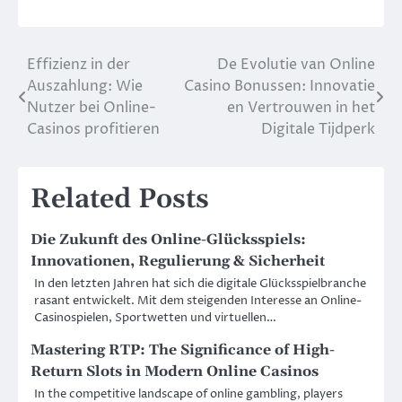
Effizienz in der
De Evolutie van Online
Post
Auszahlung: Wie
Casino Bonussen: Innovatie
navigation
Nutzer bei Online-
en Vertrouwen in het
Casinos profitieren
Digitale Tijdperk
Related Posts
Die Zukunft des Online-Glücksspiels:
Innovationen, Regulierung & Sicherheit
In den letzten Jahren hat sich die digitale Glücksspielbranche
rasant entwickelt. Mit dem steigenden Interesse an Online-
Casinospielen, Sportwetten und virtuellen…
Mastering RTP: The Significance of High-
Return Slots in Modern Online Casinos
In the competitive landscape of online gambling, players