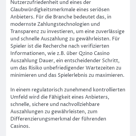
Nutzerzufriedenheit und eines der
Glaubwürdigkeitsmerkmale eines seriösen
Anbieters. Für die Branche bedeutet das, in
modernste Zahlungstechnologien und
Transparenz zu investieren, um eine zuverlässige
und schnelle Auszahlung zu gewährleisten. Für
Spieler ist die Recherche nach verifizierten
Informationen, wie z.B. über Qzino Casino
Auszahlung Dauer, ein entscheidender Schritt,
um das Risiko unbefriedigender Wartezeiten zu
minimieren und das Spielerlebnis zu maximieren.
In einem regulatorisch zunehmend kontrollierten
Umfeld wird die Fähigkeit eines Anbieters,
schnelle, sichere und nachvollziehbare
Auszahlungen zu gewährleisten, zum
Differenzierungsmerkmal der führenden
Casinos.