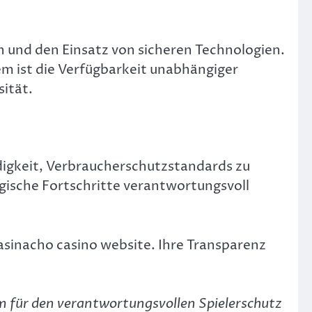
 und den Einsatz von sicheren Technologien.
em ist die Verfügbarkeit unabhängiger
sität.
digkeit, Verbraucherschutzstandards zu
ogische Fortschritte verantwortungsvoll
s casinacho casino website. Ihre Transparenz
form für den verantwortungsvollen Spielerschutz