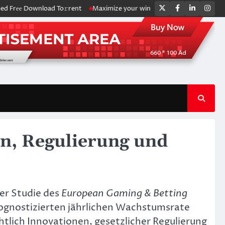
Twitter
Facebook
LinkedIn
Ins
rее Download To𝚛rent
Maximize your winnings at 28 Mars Casino Austra
en, Regulierung und
ner Studie des
European Gaming & Betting
prognostizierten jährlichen Wachstumsrate
tlich Innovationen, gesetzlicher Regulierung