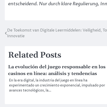
entscheidend. Nur durch klare Regulierung, Inn
De Toekomst van Digitale Leermiddelen: Veiligheid, To
Post
Innovatie
navigation
Related Posts
La evolución del juego responsable en los
casinos en línea: análisis y tendencias
En la era digital, la industria del juego en línea ha
experimentado un crecimiento exponencial, impulsado por
avances tecnológicos, la…