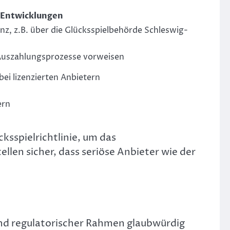
 Entwicklungen
enz, z.B. über die Glücksspielbehörde Schleswig-
Auszahlungsprozesse vorweisen
bei lizenzierten Anbietern
ern
cksspielrichtlinie, um das
len sicher, dass seriöse Anbieter wie der
nd regulatorischer Rahmen glaubwürdig