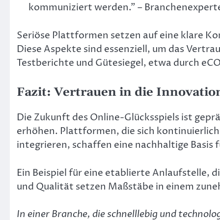
kommuniziert werden.” – Branchenexperte
Seriöse Plattformen setzen auf eine klare 
Diese Aspekte sind essenziell, um das Vertra
Testberichte und Gütesiegel, etwa durch eCOG
Fazit: Vertrauen in die Innovatio
Die Zukunft des Online-Glücksspiels ist gep
erhöhen. Plattformen, die sich kontinuierlic
integrieren, schaffen eine nachhaltige Basis
Ein Beispiel für eine etablierte Anlaufstelle, 
und Qualität setzen Maßstäbe in einem zune
In einer Branche, die schnelllebig und technolo