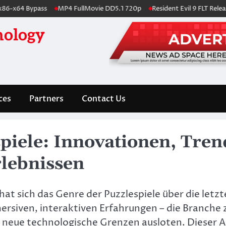
4 Bypass
MP4 FullMovie DD5.1 720p
Resident Evil 9 FLT Release Cr
nology
ces
Partners
Contact Us
piele: Innovationen, Tren
rlebnissen
 hat sich das Genre der Puzzlespiele über die le
mersiven, interaktiven Erfahrungen – die Branche 
neue technologische Grenzen ausloten. Dieser Arti