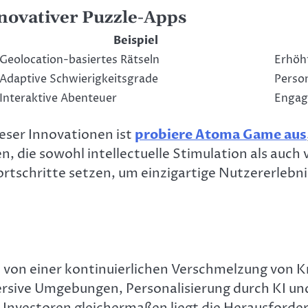
nnovativer Puzzle-Apps
Beispiel
Geolocation-basiertes Rätseln
Erhöh
Adaptive Schwierigkeitsgrade
Person
Interaktive Abenteuer
Engag
ieser Innovationen ist
probiere Atoma Game aus
 die sowohl intellectuelle Stimulation als auch vi
rtschritte setzen, um einzigartige Nutzererlebnis
t von einer kontinuierlichen Verschmelzung von K
ive Umgebungen, Personalisierung durch KI und 
Investoren gleichermaßen liegt die Herausforde