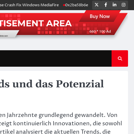
Twitter
Facebook
LinkedIn
Ins
ash Fix Windows MediaFire
0x2ba58b6e
Snabba uttag på online casi
ds und das Potenzial
tzten Jahrzehnte grundlegend gewandelt. Von
zeigt kontinuierlich Innovationen, die sowohl
kel analysiert die aktuellen Trends, die