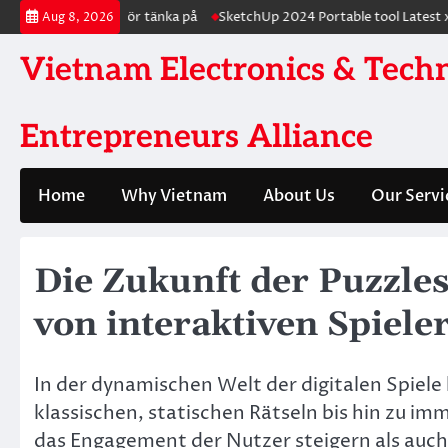
Skip
r och vad du bör tänka på
SketchUp 2024 Portable tool Latest x86-x6
Aug 8, 2026
to
content
Vietnam Electronics & Tech
Entrepreneurs Alliance
Home
Why Vietnam
About Us
Our Servi
Die Zukunft der Puzzles
von interaktiven Spiele
In der dynamischen Welt der digitalen Spiele
klassischen, statischen Rätseln bis hin zu im
das Engagement der Nutzer steigern als auch 