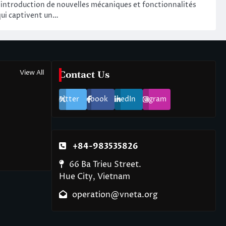
’introduction de nouvelles mécaniques et fonctionnalités
ui captivent un…
View All
Contact Us
Twitter
Facebook
LinkedIn
Instagram
+84-983535826
66 Ba Trieu Street.
Hue City, Vietnam
operation@vneta.org