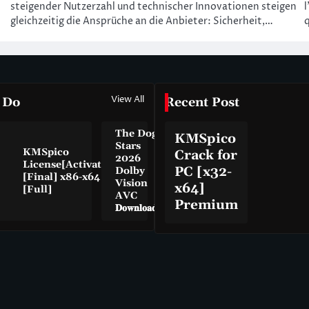
steigender Nutzerzahl und technischer Innovationen steigen
l
gleichzeitig die Ansprüche an die Anbieter: Sicherheit,…
q
View All
 Do
Recent Post
The Dog
KMSpico
Stars
KMSpico
Crack for
2026
License[Activated]
PC [x32-
Dolby
[Final] x86-x64
Vision
x64]
[Full]
AVC
Premium
𝐃𝐨𝐰𝐧𝐥𝐨𝐚𝐝