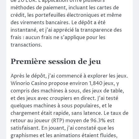
de 20 EUR. L’application offre plusieurs
méthodes de paiement, incluant les cartes de
crédit, les portefeuilles électroniques et même
des virements bancaires. Le dépôt a été
instantané, et j’ai apprécié la transparence des
frais : aucun frais ne s’applique pour les
transactions.
Première session de jeu
Après le dépôt, j’ai commencé à explorer les jeux.
Winorio Casino propose environ 1,840 jeux, y
compris des machines à sous, des jeux de table,
et des jeux avec croupiers en direct. J’ai testé
quelques machines à sous populaires, et le
chargement était rapide, sans latence. Le taux de
retour au joueur (RTP) moyen de 96.3% est
satisfaisant. En jouant, j’ai constaté que les
graphismes et les animations étaient fluides,