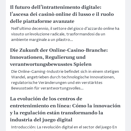
Il futuro dell’intrattenimento digitale:
l’ascesa dei casinò online di lusso e il ruolo
delle piattaforme avanzate
Nell’ultimo decennio, il settore del gioco d’azzardo online ha
vissuto un’evoluzione radicale, trasformandosi da un
ambiente marginale a un pilastro…
Die Zukunft der Online-Casino-Branche:
Innovationen, Regulierung und
verantwortungsbewusstes Spielen
Die Online-Gaming-Industrie befindet sich in einem stetigen
Wandel, angetrieben durch technologische Innovationen,
regulatorische Veränderungen und ein verstärktes
Bewusstsein für verantwortungsvolles…
La evolución de los centros de
entretenimiento en línea: Cómo la innovación
y la regulación están transformando la
industria del juego digital
Introducción: La revolución digital en el sector del juego En