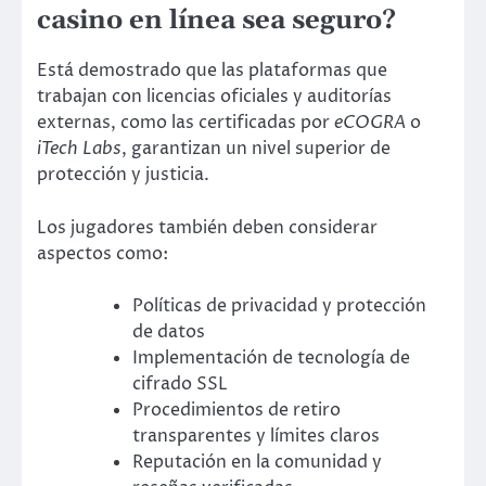
casino en línea sea seguro?
Está demostrado que las plataformas que
trabajan con licencias oficiales y auditorías
externas, como las certificadas por
eCOGRA
o
iTech Labs
, garantizan un nivel superior de
protección y justicia.
Los jugadores también deben considerar
aspectos como:
Políticas de privacidad y protección
de datos
Implementación de tecnología de
cifrado SSL
Procedimientos de retiro
transparentes y límites claros
Reputación en la comunidad y