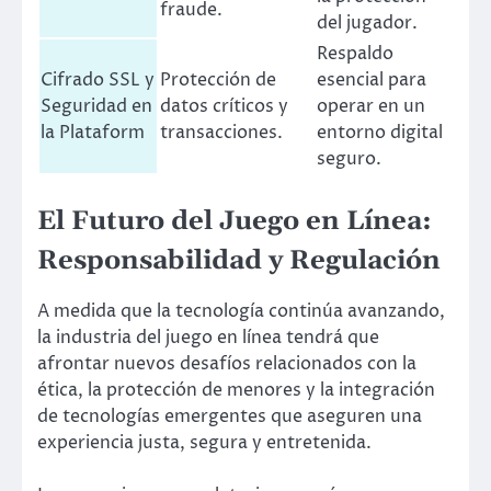
fraude.
del jugador.
Respaldo
Cifrado SSL y
Protección de
esencial para
Seguridad en
datos críticos y
operar en un
la Plataform
transacciones.
entorno digital
seguro.
El Futuro del Juego en Línea:
Responsabilidad y Regulación
A medida que la tecnología continúa avanzando,
la industria del juego en línea tendrá que
afrontar nuevos desafíos relacionados con la
ética, la protección de menores y la integración
de tecnologías emergentes que aseguren una
experiencia justa, segura y entretenida.