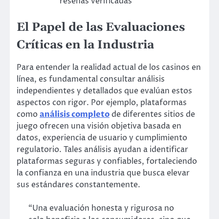
reseñas verificadas
El Papel de las Evaluaciones
Críticas en la Industria
Para entender la realidad actual de los casinos en
línea, es fundamental consultar análisis
independientes y detallados que evalúan estos
aspectos con rigor. Por ejemplo, plataformas
como
análisis completo
de diferentes sitios de
juego ofrecen una visión objetiva basada en
datos, experiencia de usuario y cumplimiento
regulatorio. Tales análisis ayudan a identificar
plataformas seguras y confiables, fortaleciendo
la confianza en una industria que busca elevar
sus estándares constantemente.
“Una evaluación honesta y rigurosa no