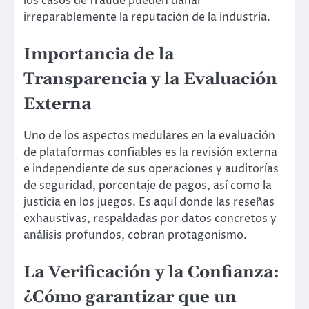
los casos de fraude pueden dañar
irreparablemente la reputación de la industria.
Importancia de la
Transparencia y la Evaluación
Externa
Uno de los aspectos medulares en la evaluación
de plataformas confiables es la revisión externa
e independiente de sus operaciones y auditorías
de seguridad, porcentaje de pagos, así como la
justicia en los juegos. Es aquí donde las reseñas
exhaustivas, respaldadas por datos concretos y
análisis profundos, cobran protagonismo.
La Verificación y la Confianza:
¿Cómo garantizar que un