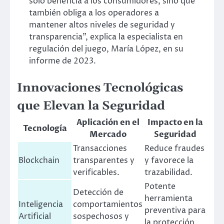
solo beneficia a los consumidores, sino que
también obliga a los operadores a
mantener altos niveles de seguridad y
transparencia”, explica la especialista en
regulación del juego, María López, en su
informe de 2023.
Innovaciones Tecnológicas
que Elevan la Seguridad
Aplicación en el
Impacto en la
Tecnología
Mercado
Seguridad
Transacciones
Reduce fraudes
Blockchain
transparentes y
y favorece la
verificables.
trazabilidad.
Potente
Detección de
herramienta
Inteligencia
comportamientos
preventiva para
Artificial
sospechosos y
la protección