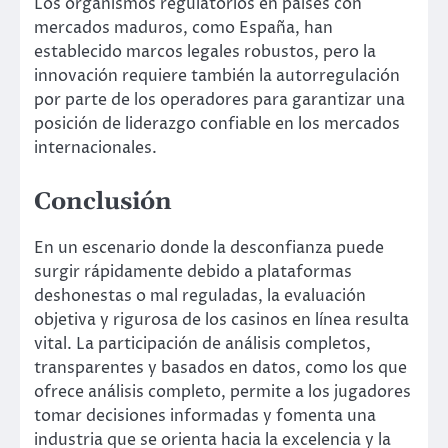
Los organismos regulatorios en países con
mercados maduros, como España, han
establecido marcos legales robustos, pero la
innovación requiere también la autorregulación
por parte de los operadores para garantizar una
posición de liderazgo confiable en los mercados
internacionales.
Conclusión
En un escenario donde la desconfianza puede
surgir rápidamente debido a plataformas
deshonestas o mal reguladas, la evaluación
objetiva y rigurosa de los casinos en línea resulta
vital. La participación de análisis completos,
transparentes y basados en datos, como los que
ofrece análisis completo, permite a los jugadores
tomar decisiones informadas y fomenta una
industria que se orienta hacia la excelencia y la