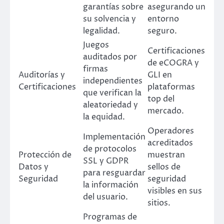
garantías sobre
asegurando un
su solvencia y
entorno
legalidad.
seguro.
Juegos
Certificaciones
auditados por
de eCOGRA y
firmas
Auditorías y
GLI en
independientes
Certificaciones
plataformas
que verifican la
top del
aleatoriedad y
mercado.
la equidad.
Operadores
Implementación
acreditados
de protocolos
Protección de
muestran
SSL y GDPR
Datos y
sellos de
para resguardar
Seguridad
seguridad
la información
visibles en sus
del usuario.
sitios.
Programas de