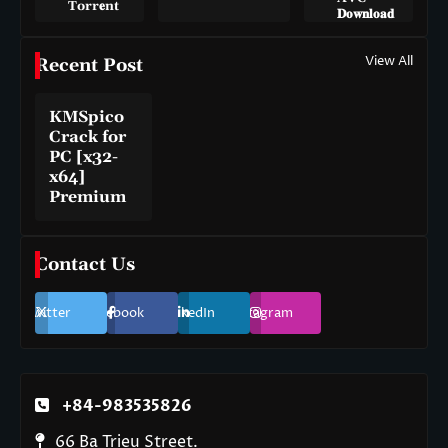
Torr𝐞nt
𝐃𝐨𝐰𝐧𝐥𝐨𝐚𝐝
View All
Recent Post
KMSpico
Crack for
PC [x32-
x64]
Premium
Contact Us
Twitter
Facebook
LinkedIn
Instagram
+84-983535826
66 Ba Trieu Street.