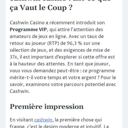
ça Vaut le Coup ?
Cashwin Casino a récemment introduit son
Programme VIP
, qui attire l’attention des
amateurs de jeux en ligne. Avec un taux de
retour au joueur (RTP) de 96,3 % sur une
sélection de jeux, et des exigences de mise de
37x, il est important d’explorer si cette offre est
à la hauteur des attentes. En tant que joueur,
vous vous demandez peut-être : ce programme
mérite-t-il votre temps et votre argent ? Pour le
savoir, examinons votre parcours potentiel avec
Cashwin.
Première impression
En visitant
cashwin
, la première chose qui
frappe, c’est le design moderne et intuitif. La