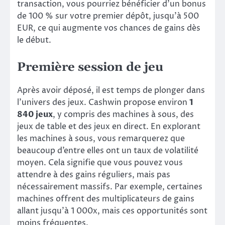
transaction, vous pourriez bénéficier d’un bonus
de 100 % sur votre premier dépôt, jusqu’à 500
EUR, ce qui augmente vos chances de gains dès
le début.
Première session de jeu
Après avoir déposé, il est temps de plonger dans
l’univers des jeux. Cashwin propose environ
1
840 jeux
, y compris des machines à sous, des
jeux de table et des jeux en direct. En explorant
les machines à sous, vous remarquerez que
beaucoup d’entre elles ont un taux de volatilité
moyen. Cela signifie que vous pouvez vous
attendre à des gains réguliers, mais pas
nécessairement massifs. Par exemple, certaines
machines offrent des multiplicateurs de gains
allant jusqu’à 1 000x, mais ces opportunités sont
moins fréquentes.