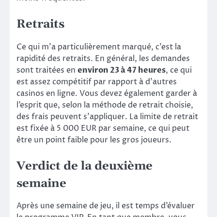
Retraits
Ce qui m’a particulièrement marqué, c’est la
rapidité des retraits. En général, les demandes
sont traitées en
environ 23 à 47 heures
, ce qui
est assez compétitif par rapport à d’autres
casinos en ligne. Vous devez également garder à
l’esprit que, selon la méthode de retrait choisie,
des frais peuvent s’appliquer. La limite de retrait
est fixée à 5 000 EUR par semaine, ce qui peut
être un point faible pour les gros joueurs.
Verdict de la deuxième
semaine
Après une semaine de jeu, il est temps d’évaluer