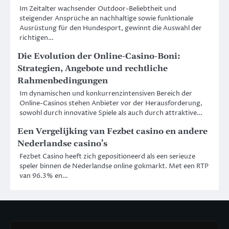
Im Zeitalter wachsender Outdoor-Beliebtheit und
steigender Ansprüche an nachhaltige sowie funktionale
Ausrüstung für den Hundesport, gewinnt die Auswahl der
richtigen…
Die Evolution der Online-Casino-Boni:
Strategien, Angebote und rechtliche
Rahmenbedingungen
Im dynamischen und konkurrenzintensiven Bereich der
Online-Casinos stehen Anbieter vor der Herausforderung,
sowohl durch innovative Spiele als auch durch attraktive…
Een Vergelijking van Fezbet casino en andere
Nederlandse casino’s
Fezbet Casino heeft zich gepositioneerd als een serieuze
speler binnen de Nederlandse online gokmarkt. Met een RTP
van 96.3% en…