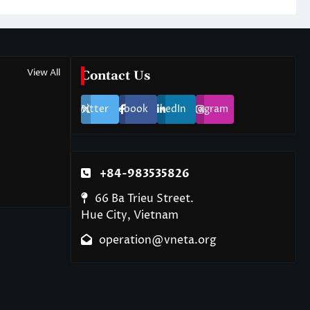
View All
Contact Us
Twitter
Facebook
LinkedIn
Instagram
+84-983535826
66 Ba Trieu Street.
Hue City, Vietnam
operation@vneta.org