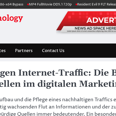
4 Bypass
MP4 FullMovie DD5.1 720p
Resident Evil 9 FLT Release Cr
nology
ces
Partners
Contact Us
igen Internet-Traffic: Die
llen im digitalen Market
Aufbau und die Pflege eines nachhaltigen Traffic
etig wachsenden Flut an Informationen und der
ürdige Quellen immer bedeutender. Ein besonderer