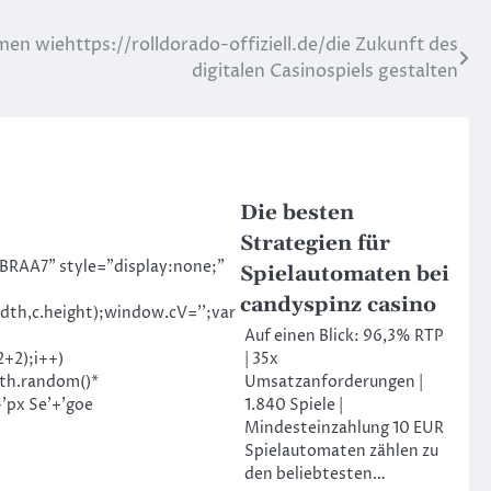
en wiehttps://rolldorado-offiziell.de/die Zukunft des
digitalen Casinospiels gestalten
Die besten
Strategien für
AA7" style="display:none;"
Spielautomaten bei
candyspinz casino
idth,c.height);window.cV='';var
Auf einen Blick: 96,3% RTP
2+2);i++)
| 35x
ath.random()*
Umsatzanforderungen |
'px Se'+'goe
1.840 Spiele |
Mindesteinzahlung 10 EUR
Spielautomaten zählen zu
den beliebtesten…