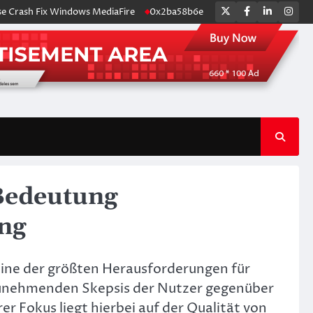
Twitter
Facebook
LinkedIn
Ins
ash Fix Windows MediaFire
0x2ba58b6e
Snabba uttag på online casi
 Bedeutung
ing
s eine der größten Herausforderungen für
 zunehmenden Skepsis der Nutzer gegenüber
 Fokus liegt hierbei auf der Qualität von