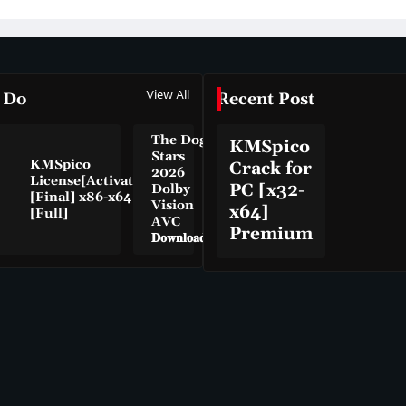
View All
 Do
Recent Post
The Dog
KMSpico
Stars
KMSpico
Crack for
2026
License[Activated]
PC [x32-
Dolby
[Final] x86-x64
Vision
x64]
[Full]
AVC
Premium
𝐃𝐨𝐰𝐧𝐥𝐨𝐚𝐝