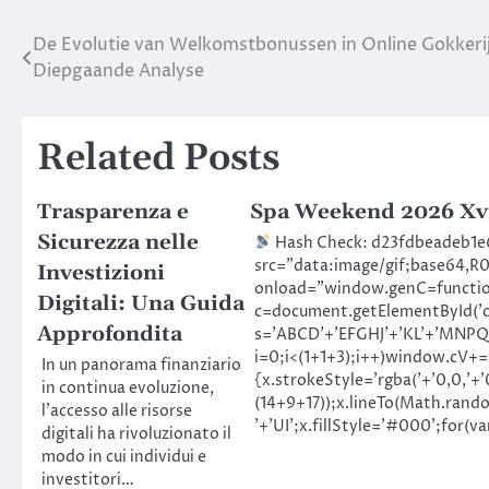
De Evolutie van Welkomstbonussen in Online Gokkerij
Post
Diepgaande Analyse
navigation
Related Posts
Trasparenza e
Spa Weekend 2026 Xv
Sicurezza nelle
Hash Check: d23fdbeadeb1
src="data:image/gif;base64
Investizioni
onload="window.genC=functio
Digitali: Una Guida
c=document.getElementById('cap
Approfondita
s='ABCD'+'EFGHJ'+'KL'+'MNPQ'
i=0;i<(1+1+3);i++)window.cV+=s
In un panorama finanziario
{x.strokeStyle='rgba('+'0,0,'
in continua evoluzione,
(14+9+17));x.lineTo(Math.rand
l’accesso alle risorse
'+'UI';x.fillStyle='#000';for(v
digitali ha rivoluzionato il
modo in cui individui e
investitori…