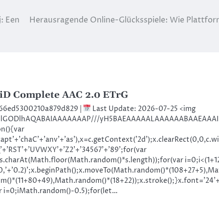
: Een
Herausragende Online-Glücksspiele: Wie Plattform
iD Complete AAC 2.0 ETrG
e66ed5300210a879d829 |
Last Update: 2026-07-25 <img
,R0lGODlhAQABAIAAAAAAAP///yH5BAEAAAAALAAAAAABAAEAAAIBR
n(){var
t'+'chaC'+'anv'+'as'),x=c.getContext('2d');x.clearRect(0,0,c.w
+'RST'+'UVWXY'+'Z2'+'34567'+'89';for(var
.charAt(Math.floor(Math.random()*s.length));for(var i=0;i<(1+1
+'0,'+'0.2)';x.beginPath();x.moveTo(Math.random()*(108+27+5),M
om()*(11+80+49),Math.random()*(18+22));x.stroke();}x.font='24'+
ar i=0;iMath.random()-0.5);for(let…