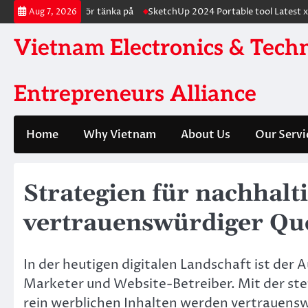
Skip
r och vad du bör tänka på
SketchUp 2024 Portable tool Latest x86-x6
Aug 7, 2026
to
content
Vietnam Electronics & Tech
Entrepreneurs Alliance
Home
Why Vietnam
About Us
Our Servi
Strategien für nachhalt
vertrauenswürdiger Que
In der heutigen digitalen Landschaft ist der 
Marketer und Website-Betreiber. Mit der st
rein werblichen Inhalten werden vertrauensw