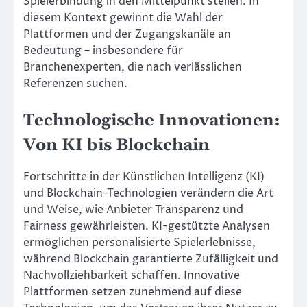
Spielerbindung in den Mittelpunkt stellen. In
diesem Kontext gewinnt die Wahl der
Plattformen und der Zugangskanäle an
Bedeutung – insbesondere für
Branchenexperten, die nach verlässlichen
Referenzen suchen.
Technologische Innovationen:
Von KI bis Blockchain
Fortschritte in der Künstlichen Intelligenz (KI)
und Blockchain-Technologien verändern die Art
und Weise, wie Anbieter Transparenz und
Fairness gewährleisten. KI-gestützte Analysen
ermöglichen personalisierte Spielerlebnisse,
während Blockchain garantierte Zufälligkeit und
Nachvollziehbarkeit schaffen. Innovative
Plattformen setzen zunehmend auf diese