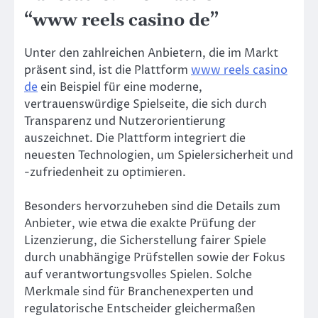
“www reels casino de”
Unter den zahlreichen Anbietern, die im Markt
präsent sind, ist die Plattform
www reels casino
de
ein Beispiel für eine moderne,
vertrauenswürdige Spielseite, die sich durch
Transparenz und Nutzerorientierung
auszeichnet. Die Plattform integriert die
neuesten Technologien, um Spielersicherheit und
-zufriedenheit zu optimieren.
Besonders hervorzuheben sind die Details zum
Anbieter, wie etwa die exakte Prüfung der
Lizenzierung, die Sicherstellung fairer Spiele
durch unabhängige Prüfstellen sowie der Fokus
auf verantwortungsvolles Spielen. Solche
Merkmale sind für Branchenexperten und
regulatorische Entscheider gleichermaßen