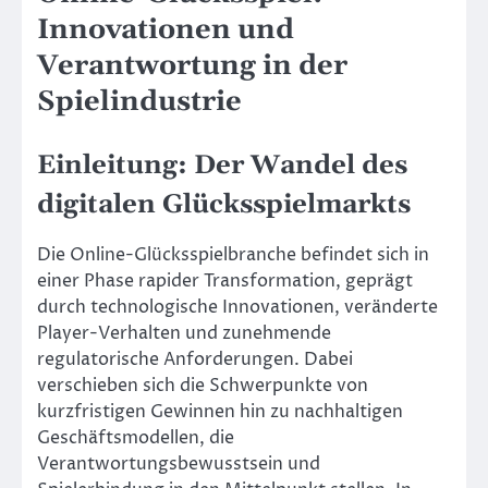
Innovationen und
Verantwortung in der
Spielindustrie
Einleitung: Der Wandel des
digitalen Glücksspielmarkts
Die Online-Glücksspielbranche befindet sich in
einer Phase rapider Transformation, geprägt
durch technologische Innovationen, veränderte
Player-Verhalten und zunehmende
regulatorische Anforderungen. Dabei
verschieben sich die Schwerpunkte von
kurzfristigen Gewinnen hin zu nachhaltigen
Geschäftsmodellen, die
Verantwortungsbewusstsein und