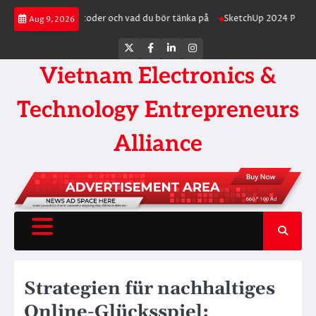
Skip
line casino: metoder och vad du bör tänka på
SketchUp 2024 Portable t
Aug 9, 2026
to
content
Twitter
Facebook
LinkedIn
Instagram
Vietnam Electronics &
Technology Entrepreneurs
Alliance
Strategien für nachhaltiges
Online-Glücksspiel: