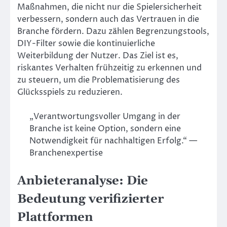
Maßnahmen, die nicht nur die Spielersicherheit
verbessern, sondern auch das Vertrauen in die
Branche fördern. Dazu zählen Begrenzungstools,
DIY-Filter sowie die kontinuierliche
Weiterbildung der Nutzer. Das Ziel ist es,
riskantes Verhalten frühzeitig zu erkennen und
zu steuern, um die Problematisierung des
Glücksspiels zu reduzieren.
„Verantwortungsvoller Umgang in der
Branche ist keine Option, sondern eine
Notwendigkeit für nachhaltigen Erfolg.“ —
Branchenexpertise
Anbieteranalyse: Die
Bedeutung verifizierter
Plattformen