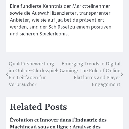
Eine fundierte Kenntnis der Marktteilnehmer
sowie die Auswahl lizenzierter, transparenter
Anbieter, wie sie auf jaa bet de präsentiert
werden, sind der Schlüssel zu einem positiven
und sicheren Spielerlebnis.
Qualitätsbewertung
Emerging Trends in Digital
Post
im Online-Glücksspiel:
Gaming: The Role of Online
navigation
Ein Leitfaden für
Platforms and Player
Verbraucher
Engagement
Related Posts
Évolution et Innover dans l’Industrie des
Machines à sous en ligne : Analyse des