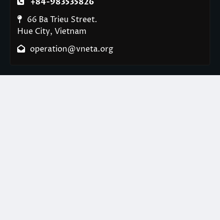
+84-983535826
66 Ba Trieu Street.
Hue City, Vietnam
operation@vneta.org