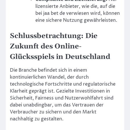
lizensierte Anbieter, wie die, auf die
bei jaa bet de verwiesen wird, können
eine sichere Nutzung gewährleisten.
Schlussbetrachtung: Die
Zukunft des Online-
Glücksspiels in Deutschland
Die Branche befindet sich in einem
kontinuierlichen Wandel, der durch
technologische Fortschritte und regulatorische
Klarheit geprägt ist. Gezielte Investitionen in
Sicherheit, Fairness und Nutzerwohlfahrt sind
dabei unabdingbar, um das Vertrauen der
Verbraucher zu sichern und den Markt
nachhaltig zu gestalten.