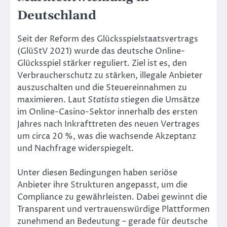
Deutschland
Seit der Reform des Glücksspielstaatsvertrags
(GlüStV 2021) wurde das deutsche Online-
Glücksspiel stärker reguliert. Ziel ist es, den
Verbraucherschutz zu stärken, illegale Anbieter
auszuschalten und die Steuereinnahmen zu
maximieren. Laut
Statista
stiegen die Umsätze
im Online-Casino-Sektor innerhalb des ersten
Jahres nach Inkrafttreten des neuen Vertrages
um circa 20 %, was die wachsende Akzeptanz
und Nachfrage widerspiegelt.
Unter diesen Bedingungen haben seriöse
Anbieter ihre Strukturen angepasst, um die
Compliance zu gewährleisten. Dabei gewinnt die
Transparent und vertrauenswürdige Plattformen
zunehmend an Bedeutung – gerade für deutsche