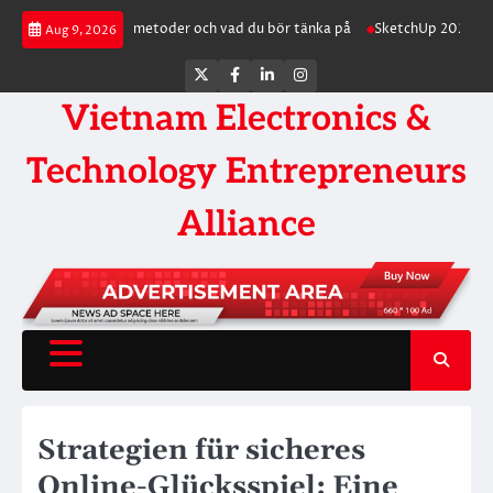
Skip
å online casino: metoder och vad du bör tänka på
SketchUp 2024 Portab
Aug 9, 2026
to
content
Twitter
Facebook
LinkedIn
Instagram
Vietnam Electronics &
Technology Entrepreneurs
Alliance
Strategien für sicheres
Online-Glücksspiel: Eine