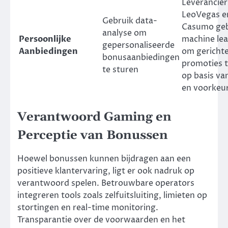
Leverancier
LeoVegas e
Gebruik data-
Casumo geb
analyse om
Persoonlijke
machine lea
gepersonaliseerde
Aanbiedingen
om gericht
bonusaanbiedingen
promoties t
te sturen
op basis va
en voorkeu
Verantwoord Gaming en
Perceptie van Bonussen
Hoewel bonussen kunnen bijdragen aan een
positieve klantervaring, ligt er ook nadruk op
verantwoord spelen. Betrouwbare operators
integreren tools zoals zelfuitsluiting, limieten op
stortingen en real-time monitoring.
Transparantie over de voorwaarden en het