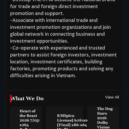
for trade and foreign direct investment
promotion and support.
-Associate with international trade and
investment promotion organizations and join
global network in connecting business and
investment opportunities.
-Co-operate with experienced and trusted
partners to assist foreign investors, investment
location, investment certificates, building
factories, promoting products and solving any
difficulties arising in Vietnam.
View All
What We Do
The Dog
Heart of
Stars
the Beast
KMSpico
2026
2026 7𝟸0𝚙
License[Activated]
Dolby
x264
[Final] x86-x64
Vision