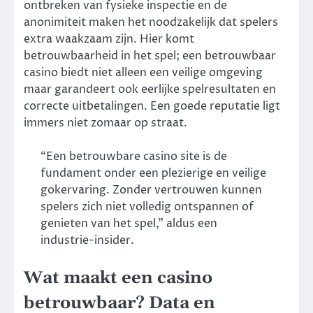
ontbreken van fysieke inspectie en de
anonimiteit maken het noodzakelijk dat spelers
extra waakzaam zijn. Hier komt
betrouwbaarheid in het spel; een betrouwbaar
casino biedt niet alleen een veilige omgeving
maar garandeert ook eerlijke spelresultaten en
correcte uitbetalingen. Een goede reputatie ligt
immers niet zomaar op straat.
“Een betrouwbare casino site is de
fundament onder een plezierige en veilige
gokervaring. Zonder vertrouwen kunnen
spelers zich niet volledig ontspannen of
genieten van het spel,” aldus een
industrie-insider.
Wat maakt een casino
betrouwbaar? Data en