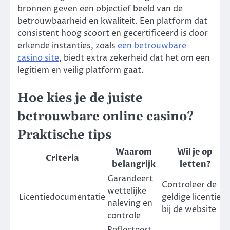
bronnen geven een objectief beeld van de
betrouwbaarheid en kwaliteit. Een platform dat
consistent hoog scoort en gecertificeerd is door
erkende instanties, zoals
een betrouwbare
casino site
, biedt extra zekerheid dat het om een
legitiem en veilig platform gaat.
Hoe kies je de juiste
betrouwbare online casino?
Praktische tips
Waarom
Wil je op
Criteria
belangrijk
letten?
Garandeert
Controleer de
wettelijke
Licentiedocumentatie
geldige licentie
naleving en
bij de website
controle
Reflecteert