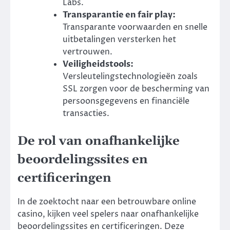
Labs.
Transparantie en fair play:
Transparante voorwaarden en snelle
uitbetalingen versterken het
vertrouwen.
Veiligheidstools:
Versleutelingstechnologieën zoals
SSL zorgen voor de bescherming van
persoonsgegevens en financiële
transacties.
De rol van onafhankelijke
beoordelingssites en
certificeringen
In de zoektocht naar een betrouwbare online
casino, kijken veel spelers naar onafhankelijke
beoordelingssites en certificeringen. Deze