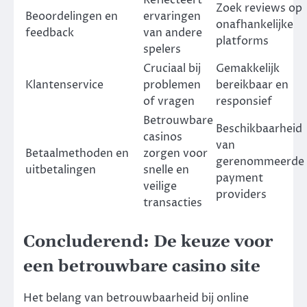
Zoek reviews op
Beoordelingen en
ervaringen
onafhankelijke
feedback
van andere
platforms
spelers
Cruciaal bij
Gemakkelijk
Klantenservice
problemen
bereikbaar en
of vragen
responsief
Betrouwbare
Beschikbaarheid
casinos
van
Betaalmethoden en
zorgen voor
gerenommeerde
uitbetalingen
snelle en
payment
veilige
providers
transacties
Concluderend: De keuze voor
een betrouwbare casino site
Het belang van betrouwbaarheid bij online