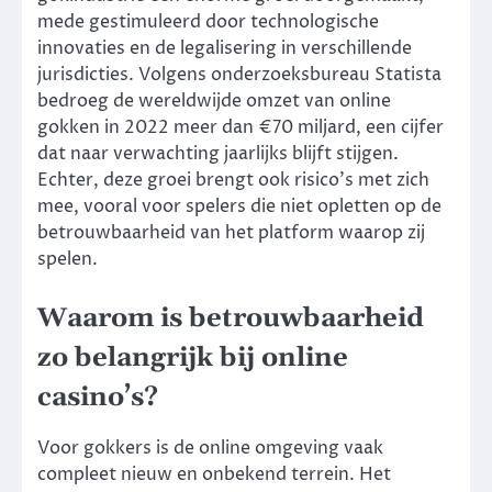
mede gestimuleerd door technologische
innovaties en de legalisering in verschillende
jurisdicties. Volgens onderzoeksbureau Statista
bedroeg de wereldwijde omzet van online
gokken in 2022 meer dan
€70 miljard
, een cijfer
dat naar verwachting jaarlijks blijft stijgen.
Echter, deze groei brengt ook risico’s met zich
mee, vooral voor spelers die niet opletten op de
betrouwbaarheid van het platform waarop zij
spelen.
Waarom is betrouwbaarheid
zo belangrijk bij online
casino’s?
Voor gokkers is de online omgeving vaak
compleet nieuw en onbekend terrein. Het