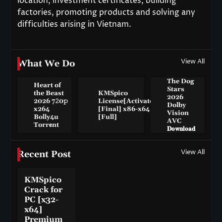
location, investment certificates, building
factories, promoting products and solving any
difficulties arising in Vietnam.
View All
What We Do
The Dog
Heart of
Stars
the Beast
KMSpico
2026
2026 7𝟸0𝚙
License[Activated]
Dolby
x264
[Final] x86-x64
Vision
Bolly4u
[Full]
AVC
Torr𝐞nt
𝐃𝐨𝐰𝐧𝐥𝐨𝐚𝐝
View All
Recent Post
KMSpico
Crack for
PC [x32-
x64]
Premium