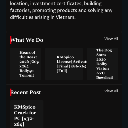
location, investment certificates, building
factories, promoting products and solving any
difficulties arising in Vietnam.
View All
What We Do
The Dog
Heart of
Stars
the Beast
KMSpico
2026
2026 7𝟸0𝚙
License[Activated]
Dolby
x264
[Final] x86-x64
Vision
Bolly4u
[Full]
AVC
Torr𝐞nt
𝐃𝐨𝐰𝐧𝐥𝐨𝐚𝐝
View All
Recent Post
KMSpico
Crack for
PC [x32-
x64]