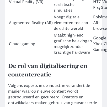
Virtual Reality (VR)
HTC Vi
realistische
PlaySta
simulaties
Voegt digitale
Pokém
Augmented Reality (AR)
elementen toe aan
AR-
de echte wereld
browse
Maakt high-end
Google 
grafische belevingen
Cloud-gaming
Xbox C
mogelijk zonder
Gamin
krachtige hardware
De rol van digitalisering en
contentcreatie
Volgens experts in de industrie verandert de
manier waarop nieuwe content wordt
geproduceerd en gecureerd. Creators en
ontwikkelaars maken gebruik van geavanceerde