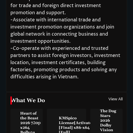
for trade and foreign direct investment
promotion and support.
-Associate with international trade and
investment promotion organizations and join
global network in connecting business and
investment opportunities.
-Co-operate with experienced and trusted
partners to assist foreign investors, investment
location, investment certificates, building
factories, promoting products and solving any
difficulties arising in Vietnam.
View All
What We Do
The Dog
Heart of
Stars
the Beast
KMSpico
2026
2026 7𝟸0𝚙
License[Activated]
Dolby
x264
[Final] x86-x64
Vision
Bolly4u
[Full]