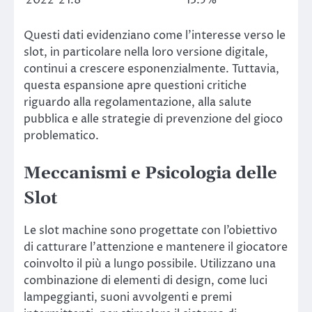
2022
21.8
13.5%
Questi dati evidenziano come l’interesse verso le
slot, in particolare nella loro versione digitale,
continui a crescere esponenzialmente. Tuttavia,
questa espansione apre questioni critiche
riguardo alla regolamentazione, alla salute
pubblica e alle strategie di prevenzione del gioco
problematico.
Meccanismi e Psicologia delle
Slot
Le slot machine sono progettate con l’obiettivo
di catturare l’attenzione e mantenere il giocatore
coinvolto il più a lungo possibile. Utilizzano una
combinazione di elementi di design, come luci
lampeggianti, suoni avvolgenti e premi