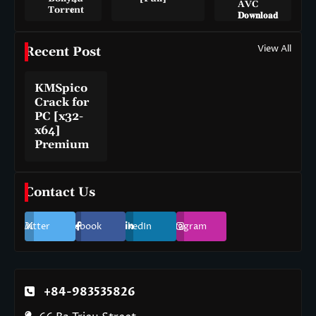
AVC
Torr𝐞nt
𝐃𝐨𝐰𝐧𝐥𝐨𝐚𝐝
View All
Recent Post
KMSpico
Crack for
PC [x32-
x64]
Premium
Contact Us
Twitter
Facebook
LinkedIn
Instagram
+84-983535826