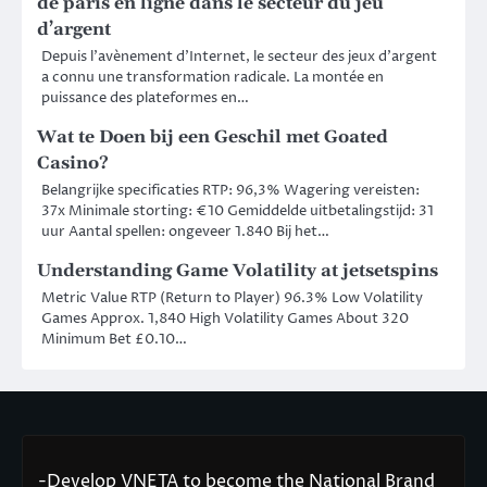
de paris en ligne dans le secteur du jeu
d’argent
Depuis l’avènement d’Internet, le secteur des jeux d’argent
a connu une transformation radicale. La montée en
puissance des plateformes en…
Wat te Doen bij een Geschil met Goated
Casino?
Belangrijke specificaties RTP: 96,3% Wagering vereisten:
37x Minimale storting: €10 Gemiddelde uitbetalingstijd: 31
uur Aantal spellen: ongeveer 1.840 Bij het…
Understanding Game Volatility at
jetsetspins
Metric Value RTP (Return to Player) 96.3% Low Volatility
Games Approx. 1,840 High Volatility Games About 320
Minimum Bet £0.10…
-Develop VNETA to become the National Brand