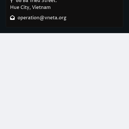
66 Ba Trieu Street.
Hue City, Vietnam
operation@vneta.org