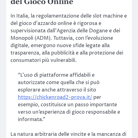
del Gioco Online
In Italia, la regolamentazione delle slot machine e
del gioco d’azzardo online è rigorosa e
supervisionata dall’Agenzia delle Dogane e dei
Monopoli (ADM). Tuttavia, con l’evoluzione
digitale, emergono nuove sfide legate alla
trasparenza, alla pubblicità e alla protezione dei
consumatori più vulnerabili.
“L’uso di piattaforme affidabili e
autorizzate come quella che si può
esplorare anche attraverso il sito
https://chickenroad2-prova.it/
per
esempio, costituisce un passo importante
verso un’esperienza di gioco responsabile e
informata.”
La natura arbitraria delle vincite e la mancanza di