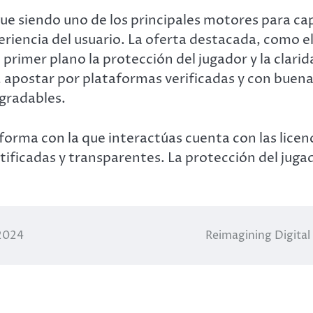
gue siendo uno de los principales motores para c
periencia del usuario. La oferta destacada, como
primer plano la protección del jugador y la clari
, apostar por plataformas verificadas y con buena
agradables.
forma con la que interactúas cuenta con las licen
ificadas y transparentes. La protección del juga
 2024
Reimagining Digital