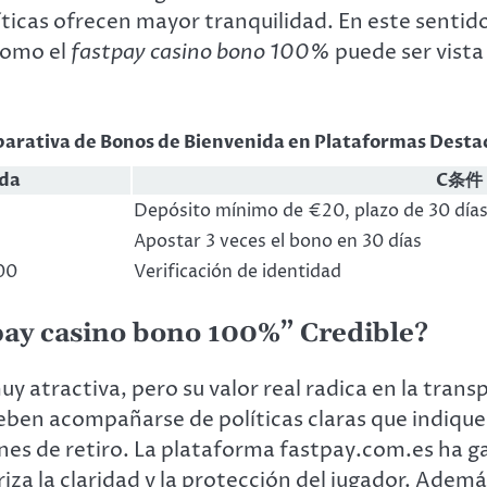
ticas ofrecen mayor tranquilidad. En este sentid
como el
fastpay casino bono 100%
puede ser vist
arativa de Bonos de Bienvenida en Plataformas Desta
ida
C条件
Depósito mínimo de €20, plazo de 30 días
Apostar 3 veces el bono en 30 días
00
Verificación de identidad
ay casino bono 100%” Credible?
y atractiva, pero su valor real radica en la trans
en acompañarse de políticas claras que indiquen,
iones de retiro. La plataforma fastpay.com.es ha 
za la claridad y la protección del jugador. Ademá