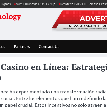
s
MP4 FullMovie DD5.1 720p
Resident Evil 9 FLT Release Crash Fix 
nology
ces
Partners
Contact Us
 Casino en Línea: Estrateg
o
n línea ha experimentado una transformación radi
ocial. Entre los elementos que han redefinido la 
n papel crucial. Estos incentivos no solo atraen 