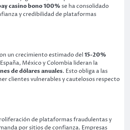
pay casino bono 100%
se ha consolidado
fianza y credibilidad de plataformas
con un crecimiento estimado del
15-20%
 España, México y Colombia lideran la
ones de dólares anuales
. Esto obliga a las
er clientes vulnerables y cautelosos respecto
roliferación de plataformas fraudulentas y
anda por sitios de confianza. Empresas