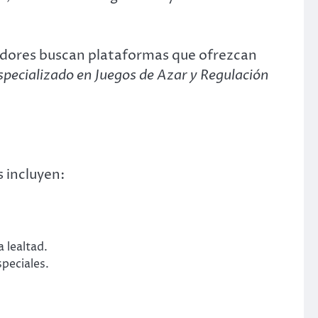
gadores buscan plataformas que ofrezcan
pecializado en Juegos de Azar y Regulación
 incluyen:
 lealtad.
peciales.