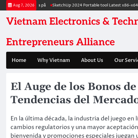
Skip
d du bör tänka på
SketchUp 2024 Portable tool Latest x86-x64 Bypas
Aug 7, 2026
to
content
Vietnam Electronics & Tech
Entrepreneurs Alliance
Home
Why Vietnam
About Us
Our Servi
El Auge de los Bonos de
Tendencias del Mercad
En la última década, la industria del juego e
cambios regulatorios y una mayor aceptación s
bienvenida y promociones especiales juegan u