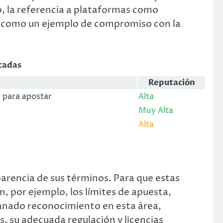
o, la referencia a plataformas como
a como un ejemplo de compromiso con la
cadas
Reputación
 para apostar
Alta
Muy Alta
Alta
parencia de sus términos. Para que estas
 por ejemplo, los límites de apuesta,
ganado reconocimiento en esta área,
s, su adecuada regulación y licencias