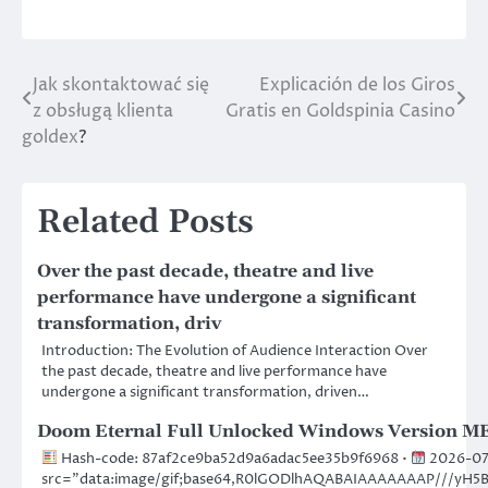
Jak skontaktować się
Explicación de los Giros
Post
z obsługą klienta
Gratis en Goldspinia Casino
navigation
goldex
?
Related Posts
Over the past decade, theatre and live
performance have undergone a significant
transformation, driv
Introduction: The Evolution of Audience Interaction Over
the past decade, theatre and live performance have
undergone a significant transformation, driven…
Doom Eternal Full Unlocked Windows Version M
Hash-code: 87af2ce9ba52d9a6adac5ee35b9f6968 •
2026-07
src="data:image/gif;base64,R0lGODlhAQABAIAAAAAAAP///yH5