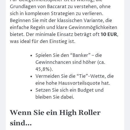
Grundlagen von Baccarat zu verstehen, ohne
sich in komplexen Strategien zu verlieren.
Beginnen Sie mit der klassischen Variante, die
einfache Regeln und klare Gewinnmöglichkeiten
bietet. Der minimale Einsatz beträgt oft
10 EUR
,
was ideal für den Einstieg ist.
Spielen Sie den “Banker” – die
Gewinnchancen sind höher (ca.
45,8%).
Vermeiden Sie die “Tie”-Wette, die
eine hohe Hausvorteilsquote hat.
Setzen Sie sich ein Budget und
bleiben Sie dabei.
Wenn Sie ein High Roller
sind…