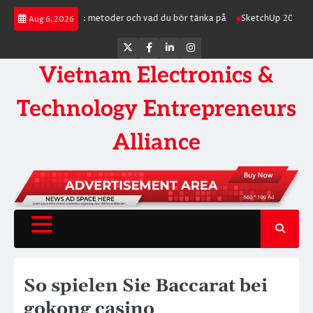
Skip
å online casino: metoder och vad du bör tänka på
SketchUp 2024 Portab
Aug 6, 2026
to
content
Twitter
Facebook
LinkedIn
Instagram
Vietnam Electronics &
Technology Entrepreneurs
Alliance
So spielen Sie Baccarat bei
gokong casino