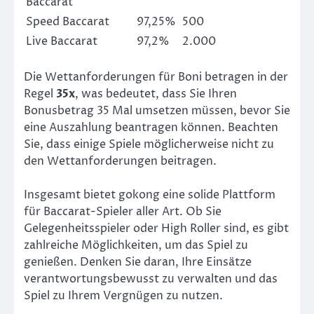
Baccarat
Speed Baccarat
97,25%
500
Live Baccarat
97,2%
2.000
Die Wettanforderungen für Boni betragen in der
Regel
35x
, was bedeutet, dass Sie Ihren
Bonusbetrag 35 Mal umsetzen müssen, bevor Sie
eine Auszahlung beantragen können. Beachten
Sie, dass einige Spiele möglicherweise nicht zu
den Wettanforderungen beitragen.
Insgesamt bietet gokong eine solide Plattform
für Baccarat-Spieler aller Art. Ob Sie
Gelegenheitsspieler oder High Roller sind, es gibt
zahlreiche Möglichkeiten, um das Spiel zu
genießen. Denken Sie daran, Ihre Einsätze
verantwortungsbewusst zu verwalten und das
Spiel zu Ihrem Vergnügen zu nutzen.