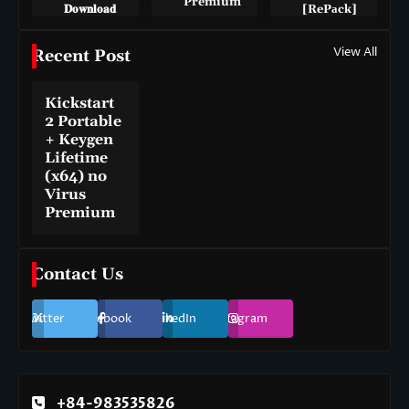
Premium
𝐃𝐨𝐰𝐧𝐥𝐨𝐚𝐝
[RePаck]
View All
Recent Post
Kickstart
2 Portable
+ Keygen
Lifetime
(x64) no
Virus
Premium
Contact Us
Twitter
Facebook
LinkedIn
Instagram
+84-983535826