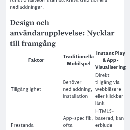
funktionaliteter utan att kräva traditionella
nedladdningar.
Design och
användarupplevelse: Nycklar
till framgång
Instant Play
Traditionella
Faktor
& App-
Mobilspel
Visualisering
Direkt
Behöver
tillgång via
Tillgänglighet
nedladdning,
webbläsare
installation
eller klickbar
länk
HTML5-
App-specifik,
baserad, kan
Prestanda
ofta
erbjuda