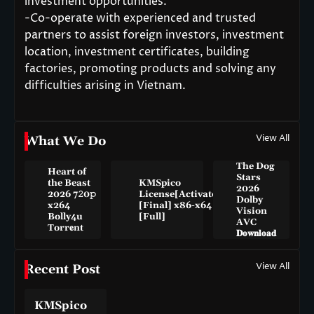
investment opportunities.
-Co-operate with experienced and trusted
partners to assist foreign investors, investment
location, investment certificates, building
factories, promoting products and solving any
difficulties arising in Vietnam.
View All
What We Do
The Dog
Heart of
Stars
the Beast
KMSpico
2026
2026 7𝟸0𝚙
License[Activated]
Dolby
x264
[Final] x86-x64
Vision
Bolly4u
[Full]
AVC
Torr𝐞nt
𝐃𝐨𝐰𝐧𝐥𝐨𝐚𝐝
View All
Recent Post
KMSpico