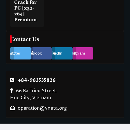
Crack for
PC [x32-
x64]
Premium
Contact Us
Twitter
Facebook
LinkedIn
Instagram
+84-983535826
66 Ba Trieu Street.
Hue City, Vietnam
operation@vneta.org