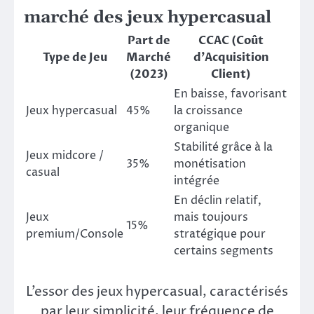
marché des jeux hypercasual
Part de
CCAC (Coût
Type de Jeu
Marché
d’Acquisition
(2023)
Client)
En baisse, favorisant
Jeux hypercasual
45%
la croissance
organique
Stabilité grâce à la
Jeux midcore /
35%
monétisation
casual
intégrée
En déclin relatif,
Jeux
mais toujours
15%
premium/Console
stratégique pour
certains segments
L’essor des jeux hypercasual, caractérisés
par leur simplicité, leur fréquence de