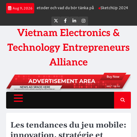
Skip
nline casino: metoder och vad du bör tänka på
SketchUp 2024 Portable 
Aug 9, 2026
to
content
Twitter
Facebook
LinkedIn
Instagram
Vietnam Electronics &
Technology Entrepreneurs
Alliance
Les tendances du jeu mobile:
innovation, stratégie et