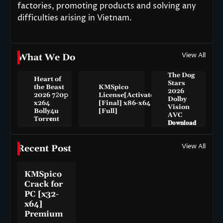
factories, promoting products and solving any
difficulties arising in Vietnam.
View All
What We Do
The Dog
Heart of
Stars
the Beast
KMSpico
2026
2026 7𝟸0𝚙
License[Activated]
Dolby
x264
[Final] x86-x64
Vision
Bolly4u
[Full]
AVC
Torr𝐞nt
𝐃𝐨𝐰𝐧𝐥𝐨𝐚𝐝
View All
Recent Post
KMSpico
Crack for
PC [x32-
x64]
Premium