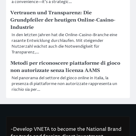
a convenience—it’s a strategic…
Vertrauen und Transparenz: Die
Grundpfeiler der heutigen Online-Casino-
Industrie
In den letzten Jahren hat die Online-Casino-Branche eine
rasante Entwicklung durchlaufen. Mit steigender
Nutzerzahl wächst auch die Notwendigkeit für
Transparenz,…
Metodi per riconoscere piattaforme di gioco
non autorizzate senza licenza AAMS
Nel panorama del settore del gioco online in Italia, la
presenza di piattaforme non autorizzate rappresenta un
rischio sia per…
-Develop VNETA to become the National Brand