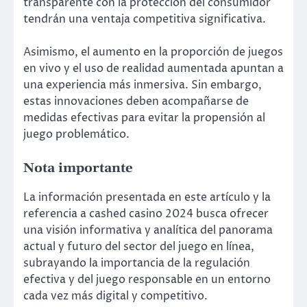
transparente con la protección del consumidor
tendrán una ventaja competitiva significativa.
Asimismo, el aumento en la proporción de juegos
en vivo y el uso de realidad aumentada apuntan a
una experiencia más inmersiva. Sin embargo,
estas innovaciones deben acompañarse de
medidas efectivas para evitar la propensión al
juego problemático.
Nota importante
La información presentada en este artículo y la
referencia a cashed casino 2024 busca ofrecer
una visión informativa y analítica del panorama
actual y futuro del sector del juego en línea,
subrayando la importancia de la regulación
efectiva y del juego responsable en un entorno
cada vez más digital y competitivo.