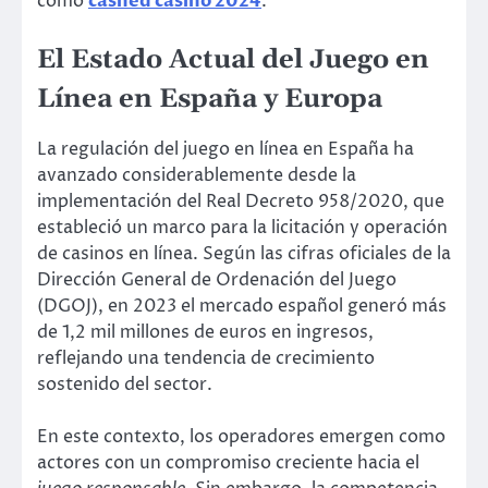
como
cashed casino 2024
.
El Estado Actual del Juego en
Línea en España y Europa
La regulación del juego en línea en España ha
avanzado considerablemente desde la
implementación del Real Decreto 958/2020, que
estableció un marco para la licitación y operación
de casinos en línea. Según las cifras oficiales de la
Dirección General de Ordenación del Juego
(DGOJ), en 2023 el mercado español generó más
de 1,2 mil millones de euros en ingresos,
reflejando una tendencia de crecimiento
sostenido del sector.
En este contexto, los operadores emergen como
actores con un compromiso creciente hacia el