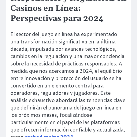
Casinos en Línea:
Perspectivas para 2024
El sector del juego en línea ha experimentado
una transformación significativa en la última
década, impulsada por avances tecnológicos,
cambios en la regulación y una mayor conciencia
sobre la necesidad de prácticas responsables. A
medida que nos acercamos a 2024, el equilibrio
entre innovación y protección del usuario se ha
convertido en un elemento central para
operadores, reguladores y jugadores. Este
análisis exhaustivo abordará las tendencias clave
que definirán el panorama del juego en línea en
los próximos meses, focalizándose
particularmente en el papel de las plataformas
que ofrecen información confiable y actualizada,