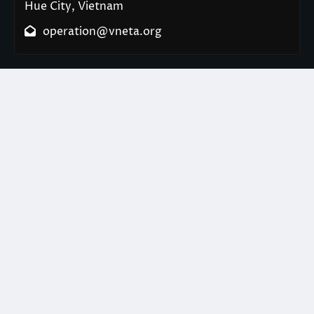
Hue City, Vietnam
operation@vneta.org