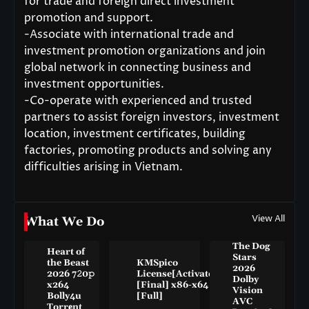
for trade and foreign direct investment
promotion and support.
-Associate with international trade and
investment promotion organizations and join
global network in connecting business and
investment opportunities.
-Co-operate with experienced and trusted
partners to assist foreign investors, investment
location, investment certificates, building
factories, promoting products and solving any
difficulties arising in Vietnam.
View All
What We Do
The Dog
Heart of
Stars
the Beast
KMSpico
2026
2026 7𝟸0𝚙
License[Activated]
Dolby
x264
[Final] x86-x64
Vision
Bolly4u
[Full]
AVC
Torr𝐞nt