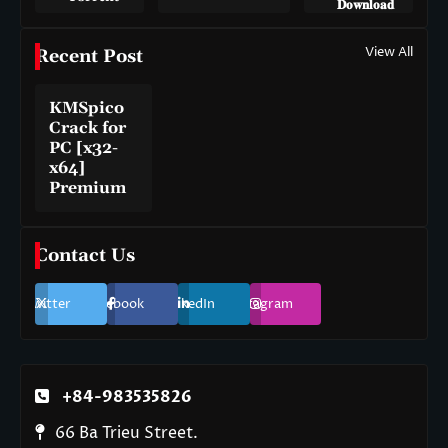
𝐃𝐨𝐰𝐧𝐥𝐨𝐚𝐝
View All
Recent Post
KMSpico
Crack for
PC [x32-
x64]
Premium
Contact Us
Twitter
Facebook
LinkedIn
Instagram
+84-983535826
66 Ba Trieu Street.