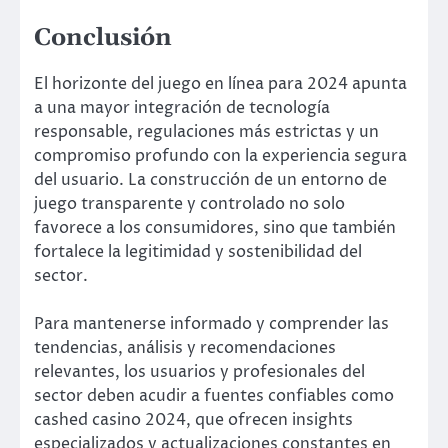
Conclusión
El horizonte del juego en línea para 2024 apunta
a una mayor integración de tecnología
responsable, regulaciones más estrictas y un
compromiso profundo con la experiencia segura
del usuario. La construcción de un entorno de
juego transparente y controlado no solo
favorece a los consumidores, sino que también
fortalece la legitimidad y sostenibilidad del
sector.
Para mantenerse informado y comprender las
tendencias, análisis y recomendaciones
relevantes, los usuarios y profesionales del
sector deben acudir a fuentes confiables como
cashed casino 2024, que ofrecen insights
especializados y actualizaciones constantes en