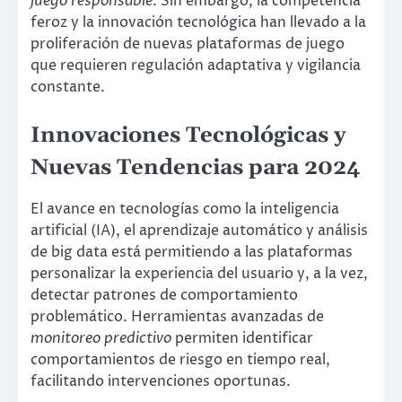
juego responsable
. Sin embargo, la competencia
feroz y la innovación tecnológica han llevado a la
proliferación de nuevas plataformas de juego
que requieren regulación adaptativa y vigilancia
constante.
Innovaciones Tecnológicas y
Nuevas Tendencias para 2024
El avance en tecnologías como la inteligencia
artificial (IA), el aprendizaje automático y análisis
de big data está permitiendo a las plataformas
personalizar la experiencia del usuario y, a la vez,
detectar patrones de comportamiento
problemático. Herramientas avanzadas de
monitoreo predictivo
permiten identificar
comportamientos de riesgo en tiempo real,
facilitando intervenciones oportunas.