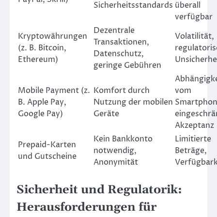
Sicherheitsstandards
überall
verfügbar
Dezentrale
Kryptowährungen
Volatilität,
Transaktionen,
(z. B. Bitcoin,
regulatori
Datenschutz,
Ethereum)
Unsicherhe
geringe Gebühren
Abhängigke
Mobile Payment (z.
Komfort durch
vom
B. Apple Pay,
Nutzung der mobilen
Smartphon
Google Pay)
Geräte
eingeschrä
Akzeptanz
Kein Bankkonto
Limitierte
Prepaid-Karten
notwendig,
Beträge,
und Gutscheine
Anonymität
Verfügbark
Sicherheit und Regulatorik:
Herausforderungen für