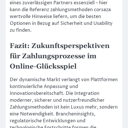
eines zuverlässigen Partners essenziell – hier
kann die Referenz zahlungsmethoden corsaza
wertvolle Hinweise liefern, um die besten
Optionen in Bezug auf Sicherheit und Usability
zu finden.
Fazit: Zukunftsperspektiven
für Zahlungsprozesse im
Online-Glücksspiel
Der dynamische Markt verlangt von Plattformen
kontinuierliche Anpassung und
Innovationsbereitschaft. Die Integration
moderner, sicherer und nutzerfreundlicher
Zahlungsmethoden ist kein Luxus mehr, sondern
eine Notwendigkeit. Brancheninsights,
regulatorische Entwicklungen und
technologische Fortschritte formen die