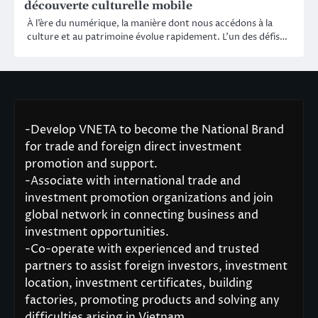
découverte culturelle mobile
À l’ère du numérique, la manière dont nous accédons à la
culture et au patrimoine évolue rapidement. L’un des défis…
-Develop VNETA to become the National Brand
for trade and foreign direct investment
promotion and support.
-Associate with international trade and
investment promotion organizations and join
global network in connecting business and
investment opportunities.
-Co-operate with experienced and trusted
partners to assist foreign investors, investment
location, investment certificates, building
factories, promoting products and solving any
difficulties arising in Vietnam.