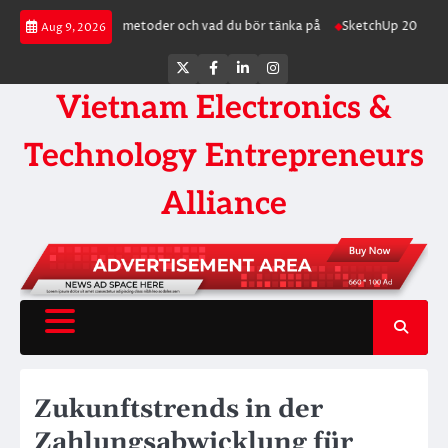
Skip
å online casino: metoder och vad du bör tänka på
SketchUp 2024 Portab
Aug 9, 2026
to
content
Twitter
Facebook
LinkedIn
Instagram
Vietnam Electronics &
Technology Entrepreneurs
Alliance
Zukunftstrends in der
Zahlungsabwicklung für