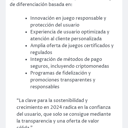
de diferenciación basada en:
Innovación en juego responsable y
protección del usuario
Experiencia de usuario optimizada y
atención al cliente personalizada
Amplia oferta de juegos certificados y
regulados
Integración de métodos de pago
seguros, incluyendo criptomonedas
Programas de fidelización y
promociones transparentes y
responsables
“La clave para la sostenibilidad y
crecimiento en 2024 radica en la confianza
del usuario, que solo se consigue mediante
la transparencia y una oferta de valor
sólida.”