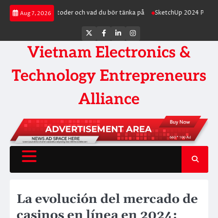
Skip
line casino: metoder och vad du bör tänka på
SketchUp 2024 Portable t
Aug 7, 2026
to
content
Twitter
Facebook
LinkedIn
Instagram
Vietnam Electronics &
Technology Entrepreneurs
Alliance
La evolución del mercado de
casinos en línea en 2024: