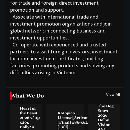
for trade and foreign direct investment
promotion and support.
-Associate with international trade and
investment promotion organizations and join
global network in connecting business and
investment opportunities.
-Co-operate with experienced and trusted
partners to assist foreign investors, investment
location, investment certificates, building
factories, promoting products and solving any
difficulties arising in Vietnam.
View All
What We Do
The Dog
Heart of
Stars
the Beast
KMSpico
2026
2026 7𝟸0𝚙
License[Activated]
Dolby
x264
[Final] x86-x64
Vision
Bolly4u
[Full]
AVC